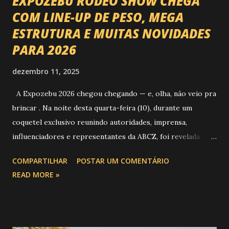
EXPOZEBU RODEO SHOW CHEGA
COM LINE-UP DE PESO, MEGA
ESTRUTURA E MUITAS NOVIDADES
PARA 2026
dezembro 11, 2025
A Expozebu 2026 chegou chegando — e, olha, não veio pra
brincar . Na noite desta quarta-feira (10), durante um
coquetel exclusivo reunindo autoridades, imprensa,
influenciadores e representantes da ABCZ, foi revelada
aquela que já é considerada a maior novidade da história da
COMPARTILHAR
POSTAR UM COMENTÁRIO
festa : a chegada do Campeonato de Montarias em Touros
READ MORE »
do Circuito Rancho Primavera (CRP) , a maior companhia de
rodeio do Brasil. Sim, Uberaba vai receber uma etapa oficial
do campeonato que reúne os principais atletas de montaria
do país enfrentando as boiadas mais potentes das arenas. O