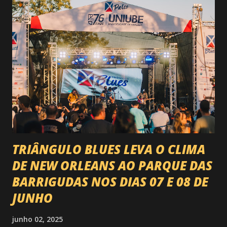
impacto é tão grande que o evento até mudou de nome:
agora é Expozebu Rodeo Shows . E não para por aí. Foto:
@circuitoranchoprimavera 🎤 LINE-UP NACIONAL QUE
VAI ESTREMECER O PARQUE Serão quatro noites , entre
24, 25, 30 de abril e 02 de maio , com oito atrações gigantes
da música brasileira , contemplando sertanejo, forró,
piseiro e sofrência nível hard: Gusttavo Lima Leonardo
Natanzinho Lima Jads & ...
TRIÂNGULO BLUES LEVA O CLIMA
DE NEW ORLEANS AO PARQUE DAS
BARRIGUDAS NOS DIAS 07 E 08 DE
JUNHO
junho 02, 2025