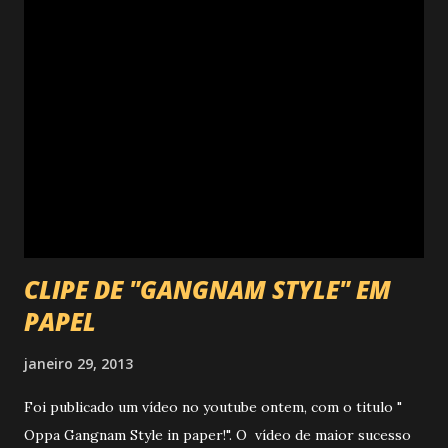
equipe da Secretaria de Infraestrutura e foram detectadas
irregularidades no teatro, que ainda serão avaliadas por um
técnico especializado. O espaço também não possui alvará
de funcionamento, pois na época da reinauguração a
Prefeitura não executou os projetos de prevenção a
incêndio e pânico exigidos pelo Corpo de Bombeiros. “Por
isso, encaminhamos na terça-feira portaria fechando
preventivamente o Cine Teatro Vera Cru...
CLIPE DE "GANGNAM STYLE" EM
PAPEL
janeiro 29, 2013
Foi publicado um vídeo no youtube ontem, com o titulo "
Oppa Gangnam Style in paper!". O vídeo de maior sucesso