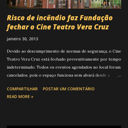
Risco de incêndio faz Fundação
fechar o Cine Teatro Vera Cruz
janeiro 30, 2013
Devido ao descumprimento de normas de segurança, o Cine
Teatro Vera Cruz está fechado preventivamente por tempo
indeterminado. Todos os eventos agendados no local foram
cancelados, pois o espaço funciona sem alvará desde a
reinauguração, em 2009. O Corpo de Bombeiros realizou
COMPARTILHAR
POSTAR UM COMENTÁRIO
vistoria à época e notificou a Prefeitura sobre o risco de
READ MORE »
incêndio, mas o teatro continuou em funcionamento e até
sediou programações para alunos da rede pública. A
presidente da Fundação Cultural, Sumayra de Oliveira
(PCdoB), explica que vistoria preventiva foi realizada com a