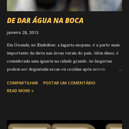
DE DAR ÁGUA NA BOCA
janeiro 28, 2013
Em Gwanda, no Zimbábue, a lagarta mopane, é a parte mais
importante da dieta nas áreas rurais do país. Além disso, é
considerada uma iguaria na cidade grande. As largartas
podem ser degustada secas ou cozidas após serem
salgadas. Foto: Tsvangirayi Mukwazhi/AP Então não se
COMPARTILHAR
POSTAR UM COMENTÁRIO
esqueça. Quando for ao Zimbábue não pode deixar de prove
READ MORE »
dessa iguaria.