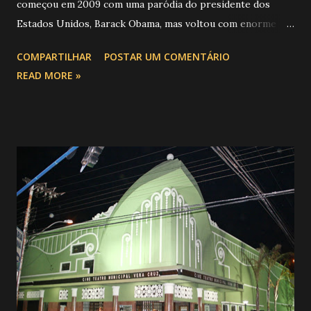
começou em 2009 com uma paródia do presidente dos
Estados Unidos, Barack Obama, mas voltou com enorme
força em 2012. os memes criados colocam o rosto de
COMPARTILHAR
POSTAR UM COMENTÁRIO
Mussum no lugar de faces famosas e adicionam um “is” aos
READ MORE »
nomes das celebridades , marca registrada do personagem
em suas aparições na série de TV "Os Trapalhões".
Acompanhando essa tendência, o zebunarede trará toda
semana uma montagem desse grande comediante brasileiro
que partiu cedo. E o escolhido dessa semana é: Foto:
Reprodução internet