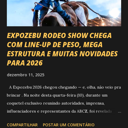
EXPOZEBU RODEO SHOW CHEGA
COM LINE-UP DE PESO, MEGA
ESTRUTURA E MUITAS NOVIDADES
PARA 2026
dezembro 11, 2025
A Expozebu 2026 chegou chegando — e, olha, não veio pra
brincar . Na noite desta quarta-feira (10), durante um
coquetel exclusivo reunindo autoridades, imprensa,
influenciadores e representantes da ABCZ, foi revelada
aquela que já é considerada a maior novidade da história da
COMPARTILHAR
POSTAR UM COMENTÁRIO
festa : a chegada do Campeonato de Montarias em Touros