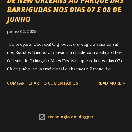
DE NEW ORLEANS AO PARQUE DAS
BARRIGUDAS NOS DIAS 07 E 08 DE
JUNHO
junho 02, 2025
Se prepara, Uberaba! O groove, o swing e a alma do sul
dos Estados Unidos vão invadir a cidade com a edição New
Orleans do Triângulo Blues Festival , que rola nos dias 07 e
08 de junho, no já tradicional e charmoso Parque das
Barrigudas , com entrada gratuita e clima de festival de rua!
COMPARTILHAR
3 COMENTÁRIOS
READ MORE »
Foto: https://www.trianguloblues.com.br/ ATRAÇÕES DE
PESO E SONZERA NA VEIA Inspirado na cidade berço do
jazz e do blues, o festival promete dois dias de muita
música de qualidade com atrações nacionais e
Tecnologia do Blogger
internacionais, gastronomia, cervejas artesanais, aquele
público que sabe curtir um som com alma e claro, sem