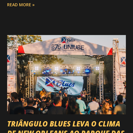
READ MORE »
do Circuito Rancho Primavera (CRP) , a maior companhia de
rodeio do Brasil. Sim, Uberaba vai receber uma etapa oficial
do campeonato que reúne os principais atletas de montaria
do país enfrentando as boiadas mais potentes das arenas. O
impacto é tão grande que o evento até mudou de nome:
agora é Expozebu Rodeo Shows . E não para por aí. Foto:
@circuitoranchoprimavera 🎤 LINE-UP NACIONAL QUE
VAI ESTREMECER O PARQUE Serão quatro noites , entre
24, 25, 30 de abril e 02 de maio , com oito atrações gigantes
da música brasileira , contemplando sertanejo, forró,
piseiro e sofrência nível hard: Gusttavo Lima Leonardo
Natanzinho Lima Jads & ...
TRIÂNGULO BLUES LEVA O CLIMA