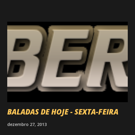
a terra dos cassinos, uma tentação para o perdulário Tino.
Elenco Leandro Hassum, Camila Morgado, Kiko
Mascarenhas, Rita Elmor, Arlete Salles Postêrs: Trailers:
HORÁRIO DE EXIBIÇÃO 14h20, 16h30, 18h40, 20h50 A
15h10, 17h20, 19h30, 21h40 Carrie - A Estranha Sinopse
Carrie retrata um grande desastre ocorrido na cidade
americana de Chamberlain, Maine, destruída pela jovem
Carietta White. Nos anos anteriores à tragédia, a
adolescente foi oprimida pela sua mãe, Margaret, uma fan...
BALADAS DE HOJE - SEXTA-FEIRA
dezembro 27, 2013