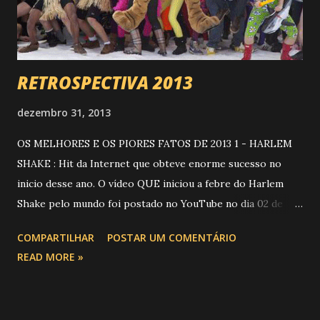
RETROSPECTIVA 2013
dezembro 31, 2013
OS MELHORES E OS PIORES FATOS DE 2013 1 - HARLEM
SHAKE : Hit da Internet que obteve enorme sucesso no
inicio desse ano. O vídeo QUE iniciou a febre do Harlem
Shake pelo mundo foi postado no YouTube no dia 02 de
fevereiro. Nele, mostra-se apenas 36 segundos quatro
COMPARTILHAR
POSTAR UM COMENTÁRIO
amigos dançando, um vestido de ET, outro vestido de
READ MORE »
Power Rangers, outro vestido de Chinês e o último vestido
com uma roupa Cor de rosa. O sucesso desse vídeo causou
grande apreciamento pelo mundo todo, fazendo o hit ser