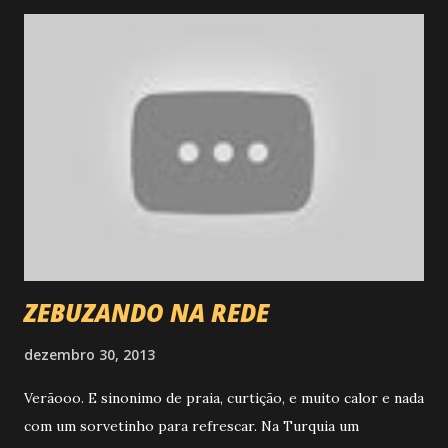
reproduzido e visto por milhões de pessoas em muito
pouco tempo. Foto: Reprodução da internet MELHOR:
Reunir a galera mais loca q vc conhece para dançar do jeito
mais esquisito q só vc pode realizar. PIOR: Chego uma
hora q encheu o saco praaaaa caralh****. 2 - PROTESTOS
PELO PAÍS: O fato mais importante desse ano sem duvida,
foram as manifestações por todo o país que inicialmente
surgiram para contestar os aumentos nas tarifas de
transporte público, prin...
ZEBUZANDO NA REDE
dezembro 30, 2013
Verãooo. E sinonimo de praia, curtição, e muito calor e nada
com um sorvetinho para refrescar. Na Turquia um