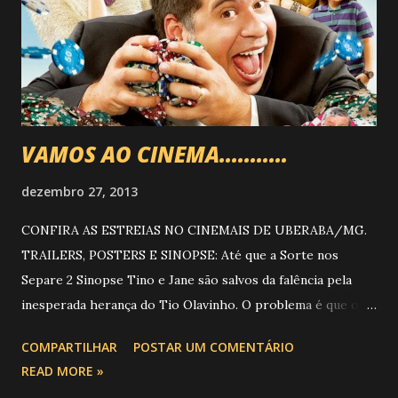
VAMOS AO CINEMA...........
dezembro 27, 2013
CONFIRA AS ESTREIAS NO CINEMAIS DE UBERABA/MG.
TRAILERS, POSTERS E SINOPSE: Até que a Sorte nos
Separe 2 Sinopse Tino e Jane são salvos da falência pela
inesperada herança do Tio Olavinho. O problema é que o
testamento traz um pedido incomum: o ricaço deseja que
COMPARTILHAR
POSTAR UM COMENTÁRIO
suas cinzas sejam lançadas no Grand Canyon. Aproveitando
READ MORE »
a viagem, o casal resolve dar uma esticadinha em Las Vegas,