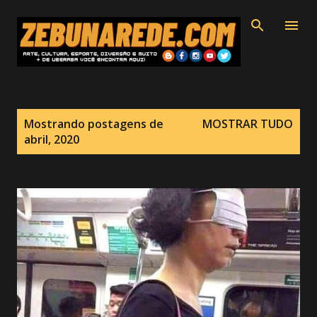
Pular para o conteúdo principal
P
Mostrando postagens de
MOSTRAR TUDO
o
abril, 2020
s
t
a
g
e
n
s