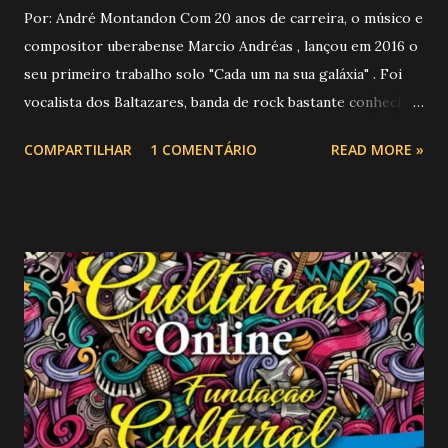
Por: André Montandon Com 20 anos de carreira, o músico e
compositor uberabense Marcio Andréas , lançou em 2016 o
seu primeiro trabalho solo "Cada um na sua galáxia" . Foi
vocalista dos Baltazares, banda de rock bastante conhecida
no circuito independente de Minas Gerais. Em seu novo
COMPARTILHAR
1 COMENTÁRIO
READ MORE »
projeto lançado no final de 2019, intitulado de "O Jardim" , o
músico apresenta um som bastante original, com mais
maturidade. As canções passeiam pelo rock, folk e mpb, mas
tudo em perfeita sintonia mostrando uma profunda
evolução alcançada em todos esses anos de estrada. Com
uma agenda bastante movimentada o músico se apresenta
em vários formatos: shows mais intimistas, pocket shows,
ou acompanhado de uma banda extremamente competente
que vem arrancando elogios por onde passa, sendo
considerado uma grande promessa da nova música mineira.
Em seu currículo, o músico ostenta apresentações ao lado