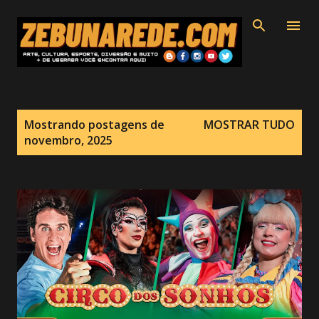
Pular para o conteúdo principal
P
Mostrando postagens de
MOSTRAR TUDO
o
novembro, 2025
s
t
a
g
e
n
s