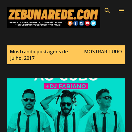
Pular para o conteúdo principal
P
Mostrando postagens de
MOSTRAR TUDO
o
julho, 2017
s
t
a
g
e
n
s