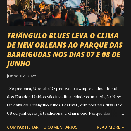
piseiro e sofrência nível hard: Gusttavo Lima Leonardo
Natanzinho Lima Jads & ...
TRIÂNGULO BLUES LEVA O CLIMA
DE NEW ORLEANS AO PARQUE DAS
BARRIGUDAS NOS DIAS 07 E 08 DE
JUNHO
junho 02, 2025
Se prepara, Uberaba! O groove, o swing e a alma do sul
dos Estados Unidos vão invadir a cidade com a edição New
Orleans do Triângulo Blues Festival , que rola nos dias 07 e
08 de junho, no já tradicional e charmoso Parque das
Barrigudas , com entrada gratuita e clima de festival de rua!
COMPARTILHAR
3 COMENTÁRIOS
READ MORE »
Foto: https://www.trianguloblues.com.br/ ATRAÇÕES DE