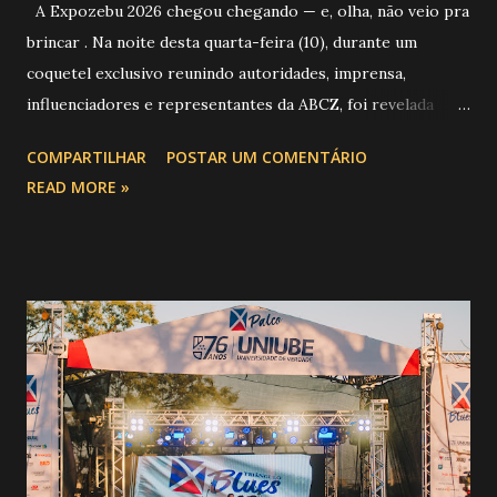
A Expozebu 2026 chegou chegando — e, olha, não veio pra
brincar . Na noite desta quarta-feira (10), durante um
coquetel exclusivo reunindo autoridades, imprensa,
influenciadores e representantes da ABCZ, foi revelada
aquela que já é considerada a maior novidade da história da
COMPARTILHAR
POSTAR UM COMENTÁRIO
festa : a chegada do Campeonato de Montarias em Touros
READ MORE »
do Circuito Rancho Primavera (CRP) , a maior companhia de
rodeio do Brasil. Sim, Uberaba vai receber uma etapa oficial
do campeonato que reúne os principais atletas de montaria
do país enfrentando as boiadas mais potentes das arenas. O
impacto é tão grande que o evento até mudou de nome:
agora é Expozebu Rodeo Shows . E não para por aí. Foto:
@circuitoranchoprimavera 🎤 LINE-UP NACIONAL QUE
VAI ESTREMECER O PARQUE Serão quatro noites , entre
24, 25, 30 de abril e 02 de maio , com oito atrações gigantes
da música brasileira , contemplando sertanejo, forró,