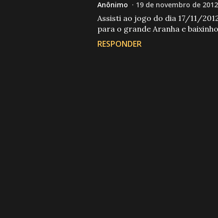
Anônimo
19 de novembro de 2012
Assisti ao jogo do dia 17/11/2
para o grande Aranha e baixinho
RESPONDER
P
o
s