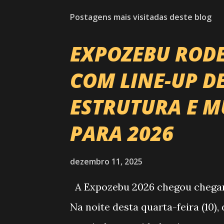
t
Postagens mais visitadas deste blog
a
r
u
EXPOZEBU ROD
m
c
COM LINE-UP D
o
m
e
ESTRUTURA E M
n
t
PARA 2026
á
r
i
dezembro 11, 2025
o
A Expozebu 2026 chegou chegando
Na noite desta quarta-feira (10)