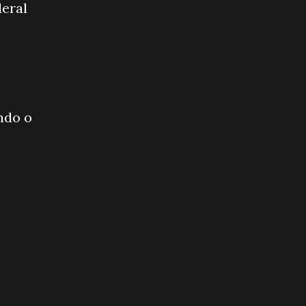
deral
ndo o