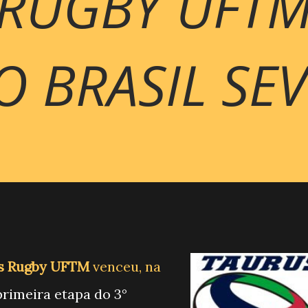
 RUGBY UFT
 BRASIL SE
s Rugby UFTM
venceu, na
primeira etapa do 3°