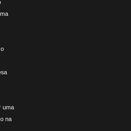
o
rama
 o
esa
or uma
do na