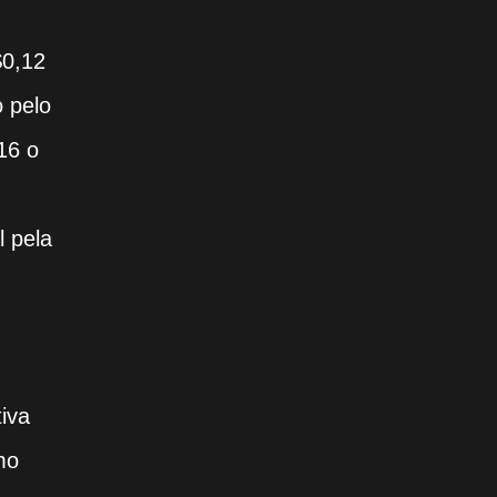
$0,12
o pelo
16 o
l pela
iva
mo