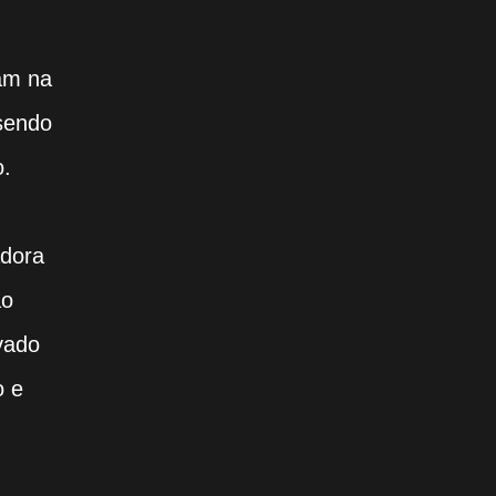
ram na
 sendo
o.
adora
ão
vado
o e