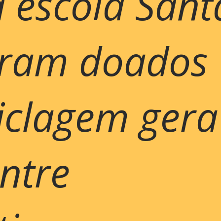
a escola Sant
oram doados
iclagem gera
entre