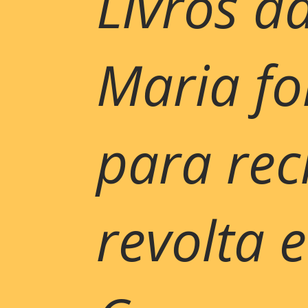
Livros d
Maria f
para rec
revolta 