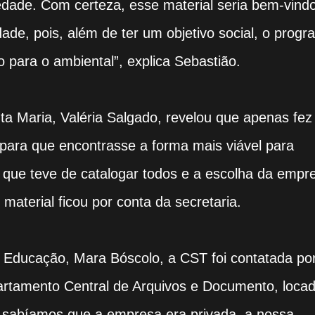
edade. Com certeza, esse material seria bem-vind
ade, pois, além de ter um objetivo social, o prog
 para o ambiental”, explica Sebastião.
ta Maria, Valéria Salgado, revelou que apenas fez
para que encontrasse a forma mais viável para
ou que teve de catalogar todos e a escolha da empr
o material ficou por conta da secretaria.
 Educação, Mara Bóscolo, a CST foi contatada p
artamento Central de Arquivos e Documento, loca
o sabíamos que a empresa era privada, a nossa