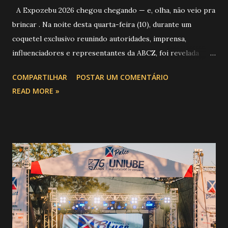
A Expozebu 2026 chegou chegando — e, olha, não veio pra
brincar . Na noite desta quarta-feira (10), durante um
coquetel exclusivo reunindo autoridades, imprensa,
influenciadores e representantes da ABCZ, foi revelada
aquela que já é considerada a maior novidade da história da
COMPARTILHAR
POSTAR UM COMENTÁRIO
festa : a chegada do Campeonato de Montarias em Touros
READ MORE »
do Circuito Rancho Primavera (CRP) , a maior companhia de
rodeio do Brasil. Sim, Uberaba vai receber uma etapa oficial
do campeonato que reúne os principais atletas de montaria
do país enfrentando as boiadas mais potentes das arenas. O
impacto é tão grande que o evento até mudou de nome:
agora é Expozebu Rodeo Shows . E não para por aí. Foto:
@circuitoranchoprimavera 🎤 LINE-UP NACIONAL QUE
VAI ESTREMECER O PARQUE Serão quatro noites , entre
24, 25, 30 de abril e 02 de maio , com oito atrações gigantes
da música brasileira , contemplando sertanejo, forró,