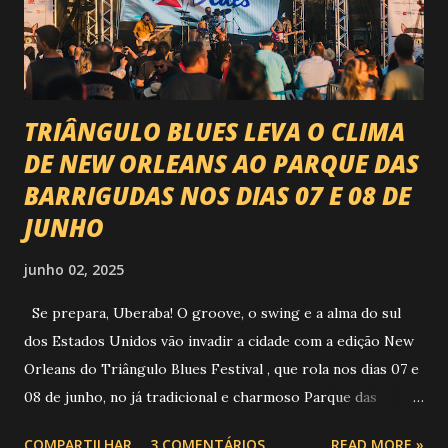
piseiro e sofrência nível hard: Gusttavo Lima Leonardo
Natanzinho Lima Jads & ...
TRIÂNGULO BLUES LEVA O CLIMA
DE NEW ORLEANS AO PARQUE DAS
BARRIGUDAS NOS DIAS 07 E 08 DE
JUNHO
junho 02, 2025
Se prepara, Uberaba! O groove, o swing e a alma do sul
dos Estados Unidos vão invadir a cidade com a edição New
Orleans do Triângulo Blues Festival , que rola nos dias 07 e
08 de junho, no já tradicional e charmoso Parque das
Barrigudas , com entrada gratuita e clima de festival de rua!
COMPARTILHAR
3 COMENTÁRIOS
READ MORE »