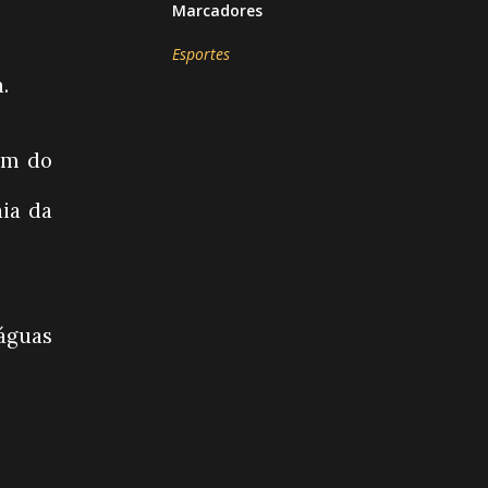
Marcadores
Esportes
.
 km do
aia da
águas