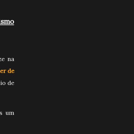
ismo
ze na
er de
lio de
is um