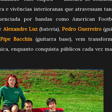
a e vivências interioranas que atravessam tan
fluenciada por bandas como American Footb
or
Alexandre Luz
(bateria),
Pedro Guerreir
o
(gui
e
Pipe Bacchin
(guitarra base), vem transfor
ica, enquanto conquista públicos cada vez ma