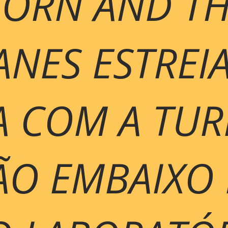
ORN AND TH
NES ESTREI
A COM A TUR
O EMBAIXO 