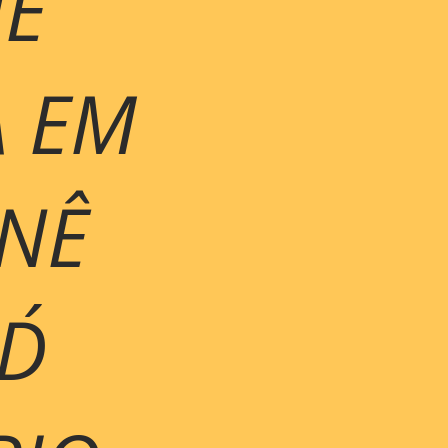
E
A EM
NÊ
D´