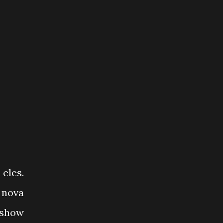
eles.
a nova
 show