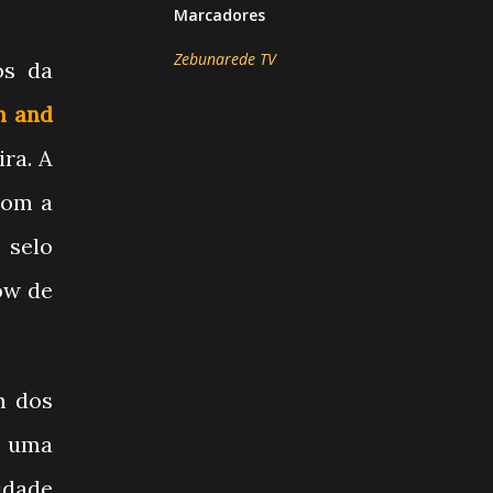
Marcadores
Zebunarede TV
os da
n and
ra. A
com a
 selo
ow de
m dos
r uma
idade