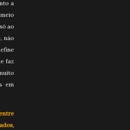
nto a
 meio
só ao
, não
efine
e faz
muito
os em
entre
ados,