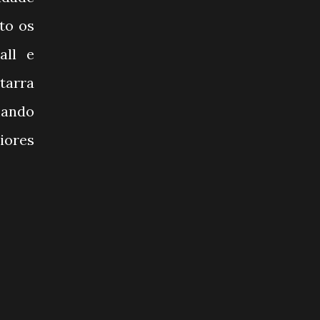
to os
all e
tarra
mando
iores