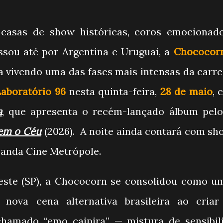
 casas de show históricas, coros emocionad
ssou até por Argentina e Uruguai, a
Chococor
 vivendo uma das fases mais intensas da carrei
Laboratório 96
nesta quinta-feira,
28 de maio
, 
a
, que apresenta o recém-lançado álbum pelo
em o Céu
(2026). A noite ainda contará com sh
Banda Cine Metrópole.
ste (SP), a Chococorn se consolidou como u
 nova cena alternativa brasileira ao cria
chamado “emo caipira” — mistura de sensibil