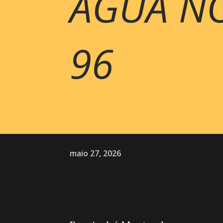
ÁGUA N
96
maio 27, 2026