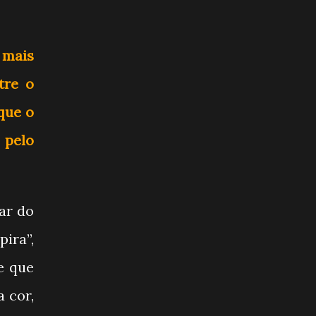
 mais
tre o
que o
 pelo
ar do
ira”,
e que
 cor,