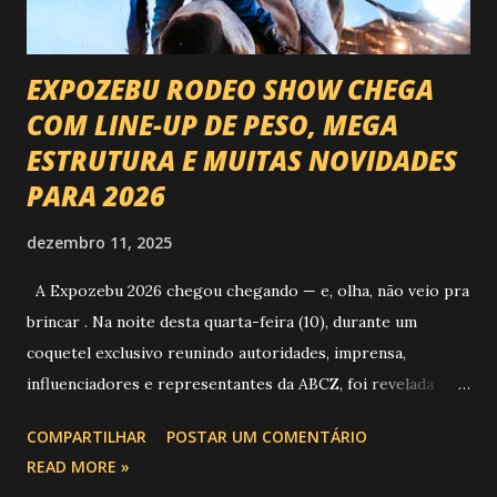
EXPOZEBU RODEO SHOW CHEGA
COM LINE-UP DE PESO, MEGA
ESTRUTURA E MUITAS NOVIDADES
PARA 2026
dezembro 11, 2025
A Expozebu 2026 chegou chegando — e, olha, não veio pra
brincar . Na noite desta quarta-feira (10), durante um
coquetel exclusivo reunindo autoridades, imprensa,
influenciadores e representantes da ABCZ, foi revelada
aquela que já é considerada a maior novidade da história da
COMPARTILHAR
POSTAR UM COMENTÁRIO
festa : a chegada do Campeonato de Montarias em Touros
READ MORE »
do Circuito Rancho Primavera (CRP) , a maior companhia de