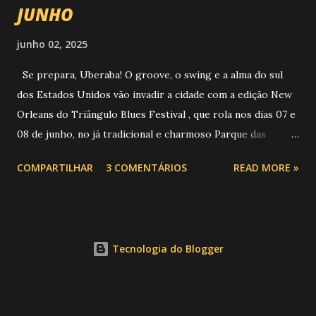
JUNHO
junho 02, 2025
Se prepara, Uberaba! O groove, o swing e a alma do sul
dos Estados Unidos vão invadir a cidade com a edição New
Orleans do Triângulo Blues Festival , que rola nos dias 07 e
08 de junho, no já tradicional e charmoso Parque das
Barrigudas , com entrada gratuita e clima de festival de rua!
COMPARTILHAR
3 COMENTÁRIOS
READ MORE »
Foto: https://www.trianguloblues.com.br/ ATRAÇÕES DE
PESO E SONZERA NA VEIA Inspirado na cidade berço do
jazz e do blues, o festival promete dois dias de muita
música de qualidade com atrações nacionais e
Tecnologia do Blogger
internacionais, gastronomia, cervejas artesanais, aquele
público que sabe curtir um som com alma e claro, sem
esquecer da solidariedade e inclusão social. Confira a
programação completa: Sábado (07/06): 15h30 - Mayra