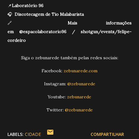
📌
Laboratório 96
🎧
Discotecagem de
Tio Malabarista
🔗
Mais informações
em
@espacolaboratorio96
/
shotgun/events/felipe-
cordeiro
Siga o zebunarede também pelas redes sociais:
Facebook:
zebunarede.com
Instagram:
@zebunarede
Youtube:
zebunarede
Twitter:
@zebunarede
LABELS:
CIDADE
COMPARTILHAR