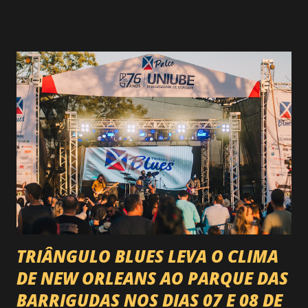
rodeio do Brasil. Sim, Uberaba vai receber uma etapa oficial
do campeonato que reúne os principais atletas de montaria
do país enfrentando as boiadas mais potentes das arenas. O
impacto é tão grande que o evento até mudou de nome:
agora é Expozebu Rodeo Shows . E não para por aí. Foto:
@circuitoranchoprimavera 🎤 LINE-UP NACIONAL QUE
VAI ESTREMECER O PARQUE Serão quatro noites , entre
24, 25, 30 de abril e 02 de maio , com oito atrações gigantes
da música brasileira , contemplando sertanejo, forró,
piseiro e sofrência nível hard: Gusttavo Lima Leonardo
Natanzinho Lima Jads & ...
TRIÂNGULO BLUES LEVA O CLIMA
DE NEW ORLEANS AO PARQUE DAS
BARRIGUDAS NOS DIAS 07 E 08 DE