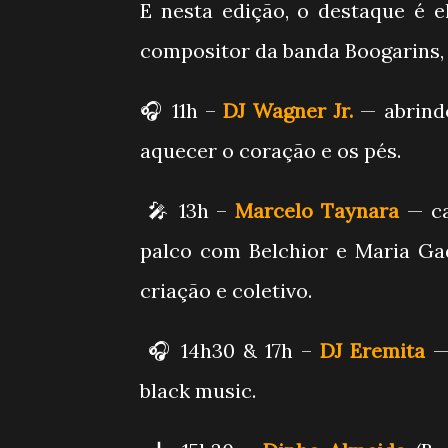
E nesta edição, o destaque é e
compositor da banda Boogarins,
🎧 11h –
DJ Wagner Jr.
— abrindo
aquecer o coração e os pés.
🎤 13h –
Marcelo Taynara
— ca
palco com Belchior e Maria Ga
criação e coletivo.
🎧 14h30 & 17h –
DJ Eremita
— 
black music.