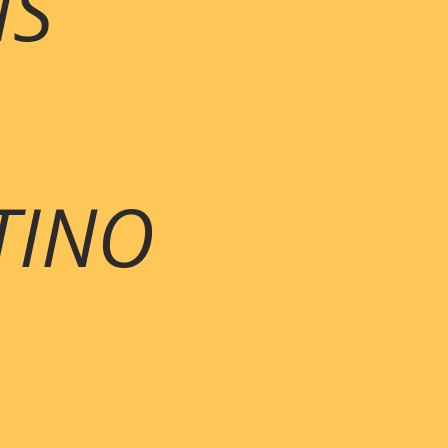
IS
TINO