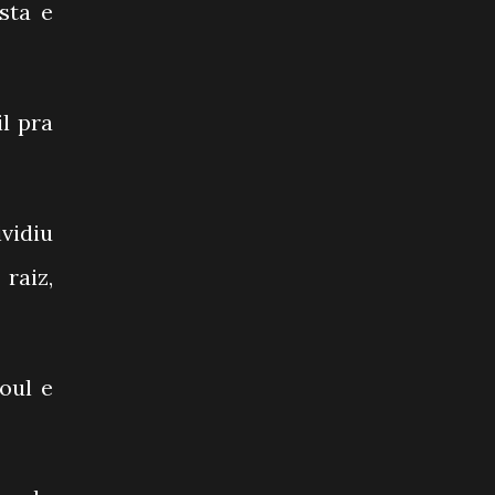
ista e
l pra
vidiu
raiz,
oul e