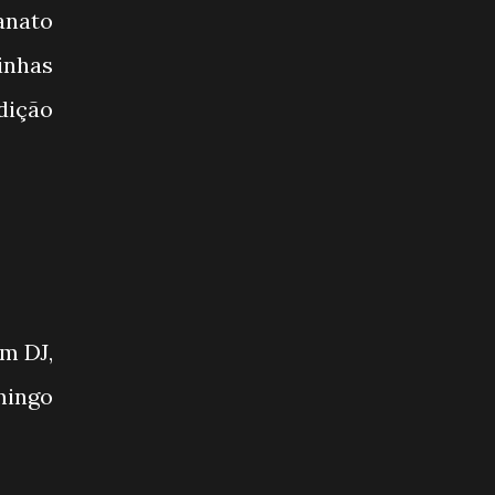
anato
inhas
dição
m DJ,
mingo