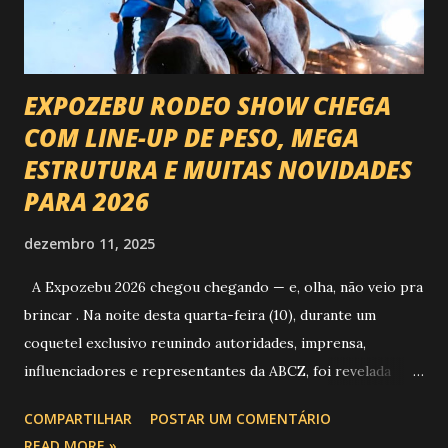
EXPOZEBU RODEO SHOW CHEGA
COM LINE-UP DE PESO, MEGA
ESTRUTURA E MUITAS NOVIDADES
PARA 2026
dezembro 11, 2025
A Expozebu 2026 chegou chegando — e, olha, não veio pra
brincar . Na noite desta quarta-feira (10), durante um
coquetel exclusivo reunindo autoridades, imprensa,
influenciadores e representantes da ABCZ, foi revelada
aquela que já é considerada a maior novidade da história da
COMPARTILHAR
POSTAR UM COMENTÁRIO
festa : a chegada do Campeonato de Montarias em Touros
READ MORE »