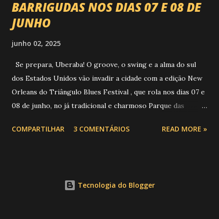
BARRIGUDAS NOS DIAS 07 E 08 DE
JUNHO
junho 02, 2025
Se prepara, Uberaba! O groove, o swing e a alma do sul
dos Estados Unidos vão invadir a cidade com a edição New
Orleans do Triângulo Blues Festival , que rola nos dias 07 e
08 de junho, no já tradicional e charmoso Parque das
Barrigudas , com entrada gratuita e clima de festival de rua!
COMPARTILHAR
3 COMENTÁRIOS
READ MORE »
Foto: https://www.trianguloblues.com.br/ ATRAÇÕES DE
PESO E SONZERA NA VEIA Inspirado na cidade berço do
jazz e do blues, o festival promete dois dias de muita
música de qualidade com atrações nacionais e
Tecnologia do Blogger
internacionais, gastronomia, cervejas artesanais, aquele
público que sabe curtir um som com alma e claro, sem
esquecer da solidariedade e inclusão social. Confira a