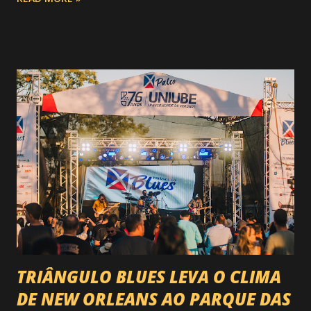
do Circuito Rancho Primavera (CRP) , a maior companhia de
rodeio do Brasil. Sim, Uberaba vai receber uma etapa oficial
do campeonato que reúne os principais atletas de montaria
do país enfrentando as boiadas mais potentes das arenas. O
impacto é tão grande que o evento até mudou de nome:
agora é Expozebu Rodeo Shows . E não para por aí. Foto:
@circuitoranchoprimavera 🎤 LINE-UP NACIONAL QUE
VAI ESTREMECER O PARQUE Serão quatro noites , entre
24, 25, 30 de abril e 02 de maio , com oito atrações gigantes
da música brasileira , contemplando sertanejo, forró,
piseiro e sofrência nível hard: Gusttavo Lima Leonardo
Natanzinho Lima Jads & ...
TRIÂNGULO BLUES LEVA O CLIMA
DE NEW ORLEANS AO PARQUE DAS