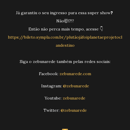
Já garantiu o seu ingresso para essa super show❓️
Não🤯⁉️!?
Então não perca mais tempo, acesse 👇
https://bileto.sympla.com.br/plutãojáfoiplanetaeprojetocl
andestino
Siga o zebunarede também pelas redes sociais:
Facebook:
zebunarede.com
Instagram:
@zebunarede
Youtube:
zebunarede
Twitter:
@zebunarede