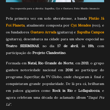
Da esquerda para a direita: Sapulha, Cyz e Gustavo. Foto: Murilo Amancio
Pela primeira vez em solo uberabense, a banda
Plutão Já
Foi Planeta
, atualmente
composta
por
Cyz Mendes
(voz), e
os fundadores
Gustavo Arruda
(guitarra) e
Sapulha Campos
(guitarra),
desembarca na cidade para um show especial no
Teatro SESIMINAS
, no dia
17 de abril
, às
19h
, com
participação do
Projeto Clandestino
.
Formada em
Natal, Rio Grande do Norte
, em
2013
, o grupo
ganhou notoriedade nacional em
2016
ao participar do
programa
SuperStar
, da TV Globo, onde chegaram à final e
conquistaram grande popularidade. De lá pra cá, brilharam
em palcos gigantes como
Rock in Rio
e
Lollapalooza
, e
agora celebram uma década do aclamado álbum "
Daqui Pra
Lá"
.