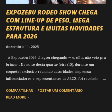
EXPOZEBU RODEO SHOW CHEGA
COM LINE-UP DE PESO, MEGA
ESTRUTURA E MUITAS NOVIDADES
PARA 2026
dezembro 11, 2025
A Expozebu 2026 chegou chegando — e, olha, não veio pra
brincar . Na noite desta quarta-feira (10), durante um
coquetel exclusivo reunindo autoridades, imprensa,
influenciadores e representantes da ABCZ, foi revelada
aquela que já é considerada a maior novidade da história da
COMPARTILHAR
POSTAR UM COMENTÁRIO
festa : a chegada do Campeonato de Montarias em Touros
READ MORE »
do Circuito Rancho Primavera (CRP) , a maior companhia de
rodeio do Brasil. Sim, Uberaba vai receber uma etapa oficial