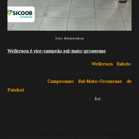
Foto:
@dojotekken
Wellerson é vice-campeão sul-mato-grossense
Também no domingo, o zagueiro
Wellerson Rabelo
,
conhecido como "
Wellerson Uberaba",
conquistou o vice-
campeonato do
Campeonato Sul-Mato-Grossense de
Futebol
ao lado de sua equipe Ivinhema Futebol Clube
.
Líder da primeira fase, o "Azulão do Vale"
foi
superado pelo
Operário - o maior campeão do estadual - por 1 a 0. Apesar
da derrota, o clube garantiu vaga na Copa do Brasil 2026.
Capitão da equipe,
Wellerson foi peça fundamental na
campanha e eleito para a seleção do campeonato.