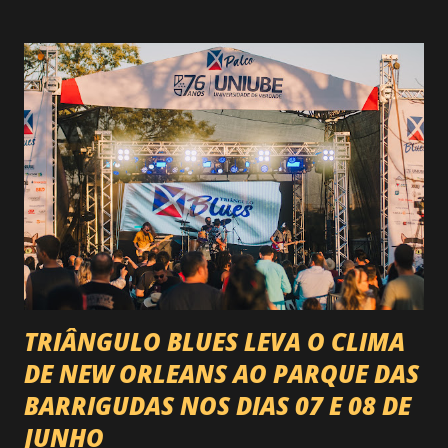
do campeonato que reúne os principais atletas de montaria
do país enfrentando as boiadas mais potentes das arenas. O
impacto é tão grande que o evento até mudou de nome:
agora é Expozebu Rodeo Shows . E não para por aí. Foto:
@circuitoranchoprimavera 🎤 LINE-UP NACIONAL QUE
VAI ESTREMECER O PARQUE Serão quatro noites , entre
24, 25, 30 de abril e 02 de maio , com oito atrações gigantes
da música brasileira , contemplando sertanejo, forró,
piseiro e sofrência nível hard: Gusttavo Lima Leonardo
Natanzinho Lima Jads & ...
TRIÂNGULO BLUES LEVA O CLIMA
DE NEW ORLEANS AO PARQUE DAS
BARRIGUDAS NOS DIAS 07 E 08 DE
JUNHO