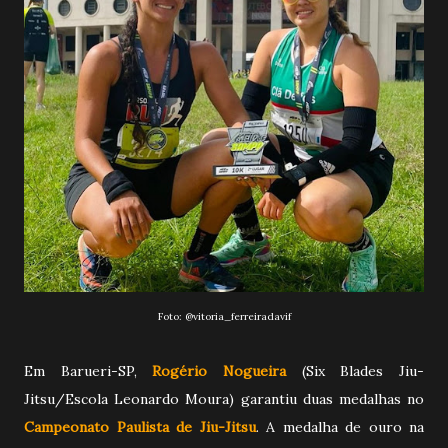
Foto:
@vitoria_ferreiradavif
Em Barueri-SP,
Rogério Nogueira
(Six Blades Jiu-
Jitsu/Escola Leonardo Moura) garantiu duas medalhas no
Campeonato Paulista de Jiu-Jitsu
. A medalha de ouro na