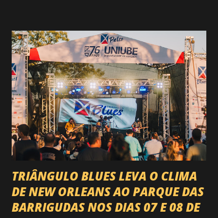
do campeonato que reúne os principais atletas de montaria
do país enfrentando as boiadas mais potentes das arenas. O
impacto é tão grande que o evento até mudou de nome:
agora é Expozebu Rodeo Shows . E não para por aí. Foto:
@circuitoranchoprimavera 🎤 LINE-UP NACIONAL QUE
VAI ESTREMECER O PARQUE Serão quatro noites , entre
24, 25, 30 de abril e 02 de maio , com oito atrações gigantes
da música brasileira , contemplando sertanejo, forró,
piseiro e sofrência nível hard: Gusttavo Lima Leonardo
Natanzinho Lima Jads & ...
TRIÂNGULO BLUES LEVA O CLIMA
DE NEW ORLEANS AO PARQUE DAS
BARRIGUDAS NOS DIAS 07 E 08 DE