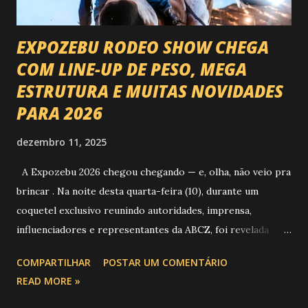
EXPOZEBU RODEO SHOW CHEGA
COM LINE-UP DE PESO, MEGA
ESTRUTURA E MUITAS NOVIDADES
PARA 2026
dezembro 11, 2025
A Expozebu 2026 chegou chegando — e, olha, não veio pra
brincar . Na noite desta quarta-feira (10), durante um
coquetel exclusivo reunindo autoridades, imprensa,
influenciadores e representantes da ABCZ, foi revelada
aquela que já é considerada a maior novidade da história da
COMPARTILHAR
POSTAR UM COMENTÁRIO
festa : a chegada do Campeonato de Montarias em Touros
READ MORE »
do Circuito Rancho Primavera (CRP) , a maior companhia de
rodeio do Brasil. Sim, Uberaba vai receber uma etapa oficial