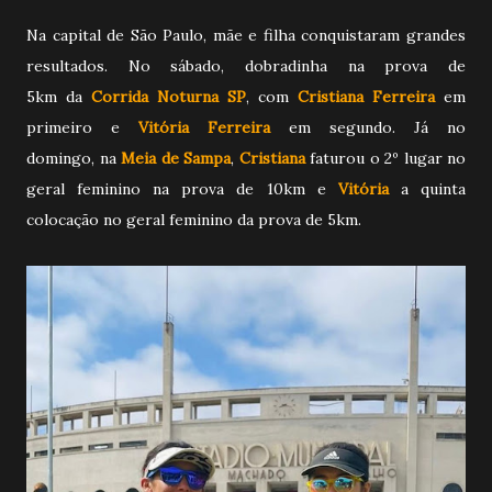
Na capital de São Paulo, mãe e filha conquistaram grandes
resultados. No sábado, dobradinha
na prova de
5km
da
Corrida Noturna SP
, com
Cristiana Ferreira
em
primeiro e
Vitória Ferreira
em segundo. Já no
domingo,
na
Meia de Sampa
,
Cristiana
faturou o 2º lugar no
geral feminino na
prova de 10km
e
Vitória
a
quinta
colocação no geral feminino da prova de 5km.