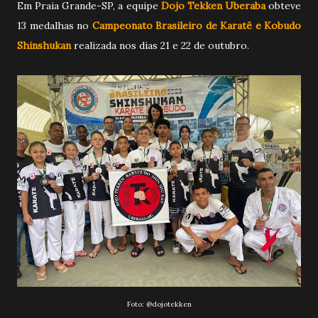
Em Praia Grande-SP, a equipe
Dojo Tekken Uberaba
obteve
13 medalhas no
Campeonato Brasileiro de Karatê e Kobudo
Shinshukan
realizada nos dias 21 e 22 de outubro.
Foto:
@dojotekken