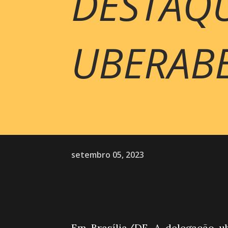
DESTAQU
UBERAB
setembro 05, 2023
Em Brasília/DF, A delegação 