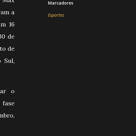
Marcadores
aram a
Esportes
am 16
30 de
to de
 Sul,
çar o
 fase
mbro,