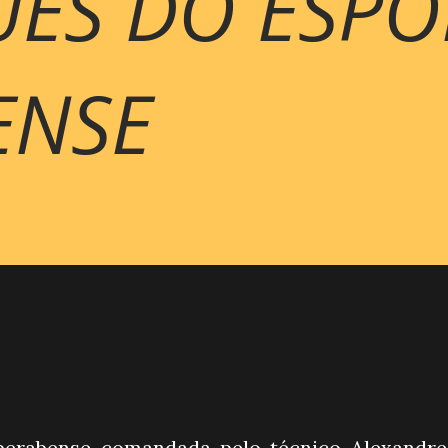
ES DO ESPO
ENSE
uberabense comandada pelo técnico Alexandr