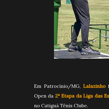
Em Patrocínio/MG,
Lalazinho
f
Open da
2ª Etapa da Liga das E
no Catiguá Tênis Clube.