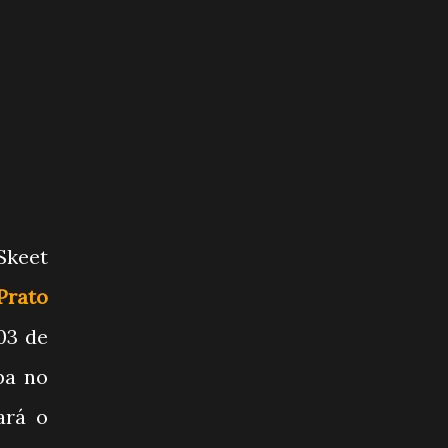
Skeet
Prato
03 de
pa no
ará o