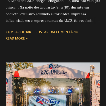
A Expozebu 2026 chegou chegando — e, olha, não veio pra
brincar . Na noite desta quarta-feira (10), durante um
coquetel exclusivo reunindo autoridades, imprensa,
influenciadores e representantes da ABCZ, foi revelada
aquela que já é considerada a maior novidade da história da
COMPARTILHAR
POSTAR UM COMENTÁRIO
festa : a chegada do Campeonato de Montarias em Touros
READ MORE »
do Circuito Rancho Primavera (CRP) , a maior companhia de
rodeio do Brasil. Sim, Uberaba vai receber uma etapa oficial
do campeonato que reúne os principais atletas de montaria
do país enfrentando as boiadas mais potentes das arenas. O
impacto é tão grande que o evento até mudou de nome:
agora é Expozebu Rodeo Shows . E não para por aí. Foto:
@circuitoranchoprimavera 🎤 LINE-UP NACIONAL QUE
VAI ESTREMECER O PARQUE Serão quatro noites , entre
24, 25, 30 de abril e 02 de maio , com oito atrações gigantes
da música brasileira , contemplando sertanejo, forró,