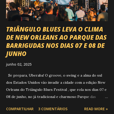
piseiro e sofrência nível hard: Gusttavo Lima Leonardo
Natanzinho Lima Jads & ...
TRIÂNGULO BLUES LEVA O CLIMA
DE NEW ORLEANS AO PARQUE DAS
BARRIGUDAS NOS DIAS 07 E 08 DE
JUNHO
junho 02, 2025
Se prepara, Uberaba! O groove, o swing e a alma do sul
dos Estados Unidos vão invadir a cidade com a edição New
Orleans do Triângulo Blues Festival , que rola nos dias 07 e
08 de junho, no já tradicional e charmoso Parque das
Barrigudas , com entrada gratuita e clima de festival de rua!
COMPARTILHAR
3 COMENTÁRIOS
READ MORE »
Foto: https://www.trianguloblues.com.br/ ATRAÇÕES DE