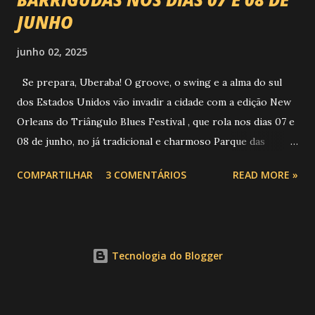
JUNHO
junho 02, 2025
Se prepara, Uberaba! O groove, o swing e a alma do sul
dos Estados Unidos vão invadir a cidade com a edição New
Orleans do Triângulo Blues Festival , que rola nos dias 07 e
08 de junho, no já tradicional e charmoso Parque das
Barrigudas , com entrada gratuita e clima de festival de rua!
COMPARTILHAR
3 COMENTÁRIOS
READ MORE »
Foto: https://www.trianguloblues.com.br/ ATRAÇÕES DE
PESO E SONZERA NA VEIA Inspirado na cidade berço do
jazz e do blues, o festival promete dois dias de muita
música de qualidade com atrações nacionais e
Tecnologia do Blogger
internacionais, gastronomia, cervejas artesanais, aquele
público que sabe curtir um som com alma e claro, sem
esquecer da solidariedade e inclusão social. Confira a