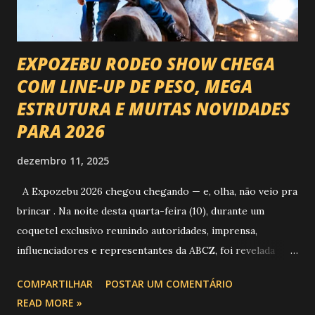
EXPOZEBU RODEO SHOW CHEGA
COM LINE-UP DE PESO, MEGA
ESTRUTURA E MUITAS NOVIDADES
PARA 2026
dezembro 11, 2025
A Expozebu 2026 chegou chegando — e, olha, não veio pra
brincar . Na noite desta quarta-feira (10), durante um
coquetel exclusivo reunindo autoridades, imprensa,
influenciadores e representantes da ABCZ, foi revelada
aquela que já é considerada a maior novidade da história da
COMPARTILHAR
POSTAR UM COMENTÁRIO
festa : a chegada do Campeonato de Montarias em Touros
READ MORE »
do Circuito Rancho Primavera (CRP) , a maior companhia de