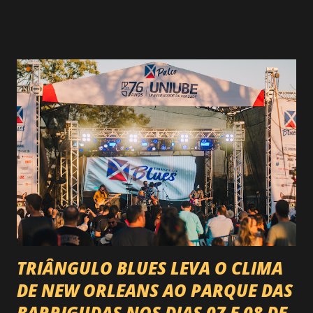
rodeio do Brasil. Sim, Uberaba vai receber uma etapa oficial
do campeonato que reúne os principais atletas de montaria
do país enfrentando as boiadas mais potentes das arenas. O
impacto é tão grande que o evento até mudou de nome:
agora é Expozebu Rodeo Shows . E não para por aí. Foto:
@circuitoranchoprimavera 🎤 LINE-UP NACIONAL QUE
VAI ESTREMECER O PARQUE Serão quatro noites , entre
24, 25, 30 de abril e 02 de maio , com oito atrações gigantes
da música brasileira , contemplando sertanejo, forró,
piseiro e sofrência nível hard: Gusttavo Lima Leonardo
Natanzinho Lima Jads & ...
TRIÂNGULO BLUES LEVA O CLIMA
DE NEW ORLEANS AO PARQUE DAS
BARRIGUDAS NOS DIAS 07 E 08 DE