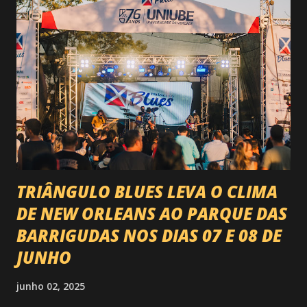
impacto é tão grande que o evento até mudou de nome:
agora é Expozebu Rodeo Shows . E não para por aí. Foto:
@circuitoranchoprimavera 🎤 LINE-UP NACIONAL QUE
VAI ESTREMECER O PARQUE Serão quatro noites , entre
24, 25, 30 de abril e 02 de maio , com oito atrações gigantes
da música brasileira , contemplando sertanejo, forró,
piseiro e sofrência nível hard: Gusttavo Lima Leonardo
Natanzinho Lima Jads & ...
TRIÂNGULO BLUES LEVA O CLIMA
DE NEW ORLEANS AO PARQUE DAS
BARRIGUDAS NOS DIAS 07 E 08 DE
JUNHO
junho 02, 2025