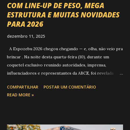
COM LINE-UP DE PESO, MEGA
ESTRUTURA E MUITAS NOVIDADES
PARA 2026
dezembro 11, 2025
A Expozebu 2026 chegou chegando — e, olha, não veio pra
brincar . Na noite desta quarta-feira (10), durante um
coquetel exclusivo reunindo autoridades, imprensa,
influenciadores e representantes da ABCZ, foi revelada
aquela que já é considerada a maior novidade da história da
COMPARTILHAR
POSTAR UM COMENTÁRIO
festa : a chegada do Campeonato de Montarias em Touros
READ MORE »
do Circuito Rancho Primavera (CRP) , a maior companhia de
rodeio do Brasil. Sim, Uberaba vai receber uma etapa oficial
do campeonato que reúne os principais atletas de montaria
do país enfrentando as boiadas mais potentes das arenas. O