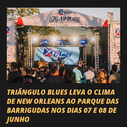
do país enfrentando as boiadas mais potentes das arenas. O
impacto é tão grande que o evento até mudou de nome:
agora é Expozebu Rodeo Shows . E não para por aí. Foto:
@circuitoranchoprimavera 🎤 LINE-UP NACIONAL QUE
VAI ESTREMECER O PARQUE Serão quatro noites , entre
24, 25, 30 de abril e 02 de maio , com oito atrações gigantes
da música brasileira , contemplando sertanejo, forró,
piseiro e sofrência nível hard: Gusttavo Lima Leonardo
Natanzinho Lima Jads & ...
TRIÂNGULO BLUES LEVA O CLIMA
DE NEW ORLEANS AO PARQUE DAS
BARRIGUDAS NOS DIAS 07 E 08 DE
JUNHO