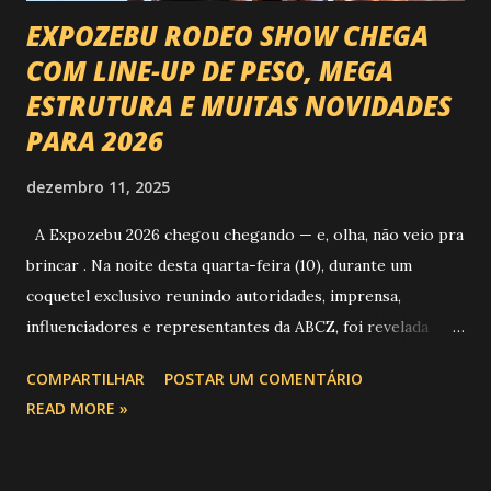
EXPOZEBU RODEO SHOW CHEGA
COM LINE-UP DE PESO, MEGA
ESTRUTURA E MUITAS NOVIDADES
PARA 2026
dezembro 11, 2025
A Expozebu 2026 chegou chegando — e, olha, não veio pra
brincar . Na noite desta quarta-feira (10), durante um
coquetel exclusivo reunindo autoridades, imprensa,
influenciadores e representantes da ABCZ, foi revelada
aquela que já é considerada a maior novidade da história da
COMPARTILHAR
POSTAR UM COMENTÁRIO
festa : a chegada do Campeonato de Montarias em Touros
READ MORE »
do Circuito Rancho Primavera (CRP) , a maior companhia de
rodeio do Brasil. Sim, Uberaba vai receber uma etapa oficial
do campeonato que reúne os principais atletas de montaria