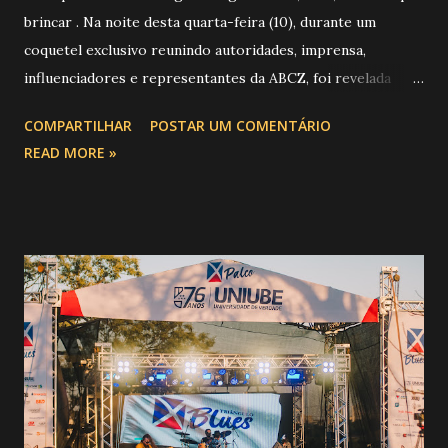
brincar . Na noite desta quarta-feira (10), durante um
coquetel exclusivo reunindo autoridades, imprensa,
influenciadores e representantes da ABCZ, foi revelada
aquela que já é considerada a maior novidade da história da
COMPARTILHAR
POSTAR UM COMENTÁRIO
festa : a chegada do Campeonato de Montarias em Touros
READ MORE »
do Circuito Rancho Primavera (CRP) , a maior companhia de
rodeio do Brasil. Sim, Uberaba vai receber uma etapa oficial
do campeonato que reúne os principais atletas de montaria
do país enfrentando as boiadas mais potentes das arenas. O
impacto é tão grande que o evento até mudou de nome:
agora é Expozebu Rodeo Shows . E não para por aí. Foto:
@circuitoranchoprimavera 🎤 LINE-UP NACIONAL QUE
VAI ESTREMECER O PARQUE Serão quatro noites , entre
24, 25, 30 de abril e 02 de maio , com oito atrações gigantes
da música brasileira , contemplando sertanejo, forró,
piseiro e sofrência nível hard: Gusttavo Lima Leonardo