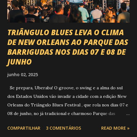
Natanzinho Lima Jads & ...
TRIÂNGULO BLUES LEVA O CLIMA
DE NEW ORLEANS AO PARQUE DAS
BARRIGUDAS NOS DIAS 07 E 08 DE
JUNHO
junho 02, 2025
Se prepara, Uberaba! O groove, o swing e a alma do sul
dos Estados Unidos vão invadir a cidade com a edição New
Orleans do Triângulo Blues Festival , que rola nos dias 07 e
08 de junho, no já tradicional e charmoso Parque das
Barrigudas , com entrada gratuita e clima de festival de rua!
COMPARTILHAR
3 COMENTÁRIOS
READ MORE »
Foto: https://www.trianguloblues.com.br/ ATRAÇÕES DE