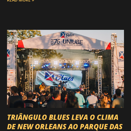
do Circuito Rancho Primavera (CRP) , a maior companhia de
rodeio do Brasil. Sim, Uberaba vai receber uma etapa oficial
do campeonato que reúne os principais atletas de montaria
do país enfrentando as boiadas mais potentes das arenas. O
impacto é tão grande que o evento até mudou de nome:
agora é Expozebu Rodeo Shows . E não para por aí. Foto:
@circuitoranchoprimavera 🎤 LINE-UP NACIONAL QUE
VAI ESTREMECER O PARQUE Serão quatro noites , entre
24, 25, 30 de abril e 02 de maio , com oito atrações gigantes
da música brasileira , contemplando sertanejo, forró,
piseiro e sofrência nível hard: Gusttavo Lima Leonardo
Natanzinho Lima Jads & ...
TRIÂNGULO BLUES LEVA O CLIMA
DE NEW ORLEANS AO PARQUE DAS