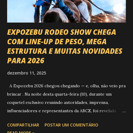
EXPOZEBU RODEO SHOW CHEGA
COM LINE-UP DE PESO, MEGA
ESTRUTURA E MUITAS NOVIDADES
PARA 2026
dezembro 11, 2025
A Expozebu 2026 chegou chegando — e, olha, não veio pra
brincar . Na noite desta quarta-feira (10), durante um
coquetel exclusivo reunindo autoridades, imprensa,
influenciadores e representantes da ABCZ, foi revelada
aquela que já é considerada a maior novidade da história da
COMPARTILHAR
POSTAR UM COMENTÁRIO
festa : a chegada do Campeonato de Montarias em Touros
READ MORE »