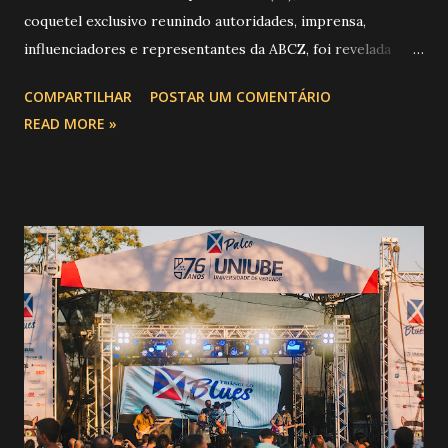
coquetel exclusivo reunindo autoridades, imprensa,
influenciadores e representantes da ABCZ, foi revelada
aquela que já é considerada a maior novidade da história da
COMPARTILHAR
POSTAR UM COMENTÁRIO
festa : a chegada do Campeonato de Montarias em Touros
READ MORE »
do Circuito Rancho Primavera (CRP) , a maior companhia de
rodeio do Brasil. Sim, Uberaba vai receber uma etapa oficial
do campeonato que reúne os principais atletas de montaria
do país enfrentando as boiadas mais potentes das arenas. O
impacto é tão grande que o evento até mudou de nome:
agora é Expozebu Rodeo Shows . E não para por aí. Foto:
@circuitoranchoprimavera 🎤 LINE-UP NACIONAL QUE
VAI ESTREMECER O PARQUE Serão quatro noites , entre
24, 25, 30 de abril e 02 de maio , com oito atrações gigantes
da música brasileira , contemplando sertanejo, forró,
piseiro e sofrência nível hard: Gusttavo Lima Leonardo
Natanzinho Lima Jads & ...