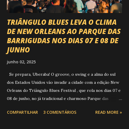
TRIÂNGULO BLUES LEVA O CLIMA
DE NEW ORLEANS AO PARQUE DAS
BARRIGUDAS NOS DIAS 07 E 08 DE
JUNHO
junho 02, 2025
Se prepara, Uberaba! O groove, o swing e a alma do sul
dos Estados Unidos vão invadir a cidade com a edição New
Orleans do Triângulo Blues Festival , que rola nos dias 07 e
08 de junho, no já tradicional e charmoso Parque das
Barrigudas , com entrada gratuita e clima de festival de rua!
COMPARTILHAR
3 COMENTÁRIOS
READ MORE »
Foto: https://www.trianguloblues.com.br/ ATRAÇÕES DE
PESO E SONZERA NA VEIA Inspirado na cidade berço do