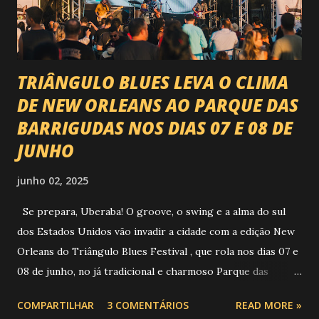
piseiro e sofrência nível hard: Gusttavo Lima Leonardo
Natanzinho Lima Jads & ...
TRIÂNGULO BLUES LEVA O CLIMA
DE NEW ORLEANS AO PARQUE DAS
BARRIGUDAS NOS DIAS 07 E 08 DE
JUNHO
junho 02, 2025
Se prepara, Uberaba! O groove, o swing e a alma do sul
dos Estados Unidos vão invadir a cidade com a edição New
Orleans do Triângulo Blues Festival , que rola nos dias 07 e
08 de junho, no já tradicional e charmoso Parque das
Barrigudas , com entrada gratuita e clima de festival de rua!
COMPARTILHAR
3 COMENTÁRIOS
READ MORE »
Foto: https://www.trianguloblues.com.br/ ATRAÇÕES DE