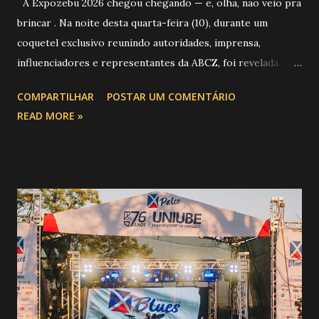
A Expozebu 2026 chegou chegando — e, olha, não veio pra
brincar . Na noite desta quarta-feira (10), durante um
coquetel exclusivo reunindo autoridades, imprensa,
influenciadores e representantes da ABCZ, foi revelada
aquela que já é considerada a maior novidade da história da
COMPARTILHAR
POSTAR UM COMENTÁRIO
festa : a chegada do Campeonato de Montarias em Touros
READ MORE »
do Circuito Rancho Primavera (CRP) , a maior companhia de
rodeio do Brasil. Sim, Uberaba vai receber uma etapa oficial
do campeonato que reúne os principais atletas de montaria
do país enfrentando as boiadas mais potentes das arenas. O
impacto é tão grande que o evento até mudou de nome:
agora é Expozebu Rodeo Shows . E não para por aí. Foto:
@circuitoranchoprimavera 🎤 LINE-UP NACIONAL QUE
VAI ESTREMECER O PARQUE Serão quatro noites , entre
24, 25, 30 de abril e 02 de maio , com oito atrações gigantes
da música brasileira , contemplando sertanejo, forró,