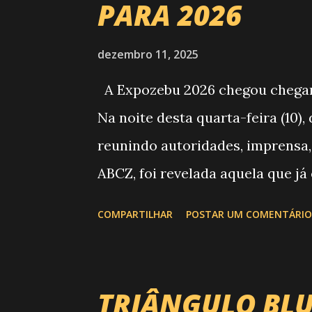
PARA 2026
dezembro 11, 2025
A Expozebu 2026 chegou chegando
Na noite desta quarta-feira (10)
reunindo autoridades, imprensa,
ABCZ, foi revelada aquela que já
história da festa : a chegada d
COMPARTILHAR
POSTAR UM COMENTÁRIO
do Circuito Rancho Primavera (C
Brasil. Sim, Uberaba vai recebe
reúne os principais atletas de m
TRIÂNGULO BLU