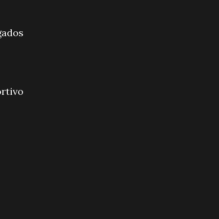
igados
rtivo