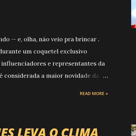
 — e, olha, não veio pra brincar .
, durante um coquetel exclusivo
 influenciadores e representantes da
 é considerada a maior novidade da
o Campeonato de Montarias em Touros
READ MORE »
RP) , a maior companhia de rodeio do
r uma etapa oficial do campeonato que
ontaria do país enfrentando as
ES LEVA O CLIMA