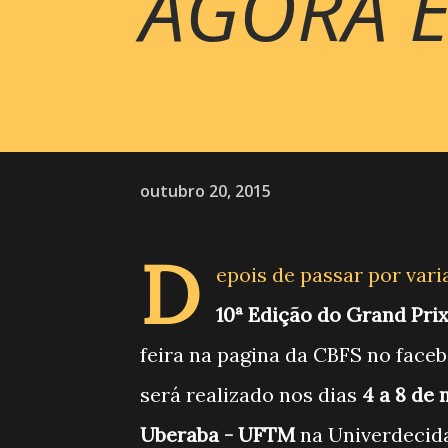
AGORA É 
outubro 20, 2015
D
epois de passar por vari
10ª Edição do Grand Prix
feira na pagina da CBFS no face
será realizado nos dias
4 a 8 de
Uberaba - UFTM
na Univerdecid