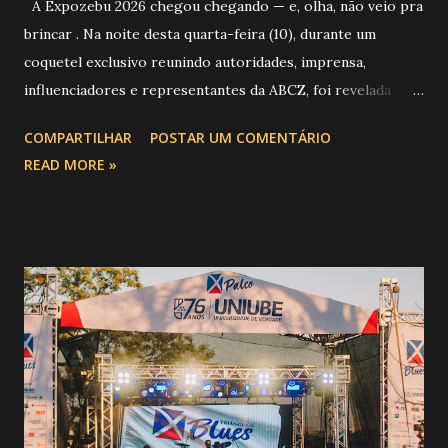
A Expozebu 2026 chegou chegando — e, olha, não veio pra
brincar . Na noite desta quarta-feira (10), durante um
coquetel exclusivo reunindo autoridades, imprensa,
influenciadores e representantes da ABCZ, foi revelada
aquela que já é considerada a maior novidade da história da
COMPARTILHAR
POSTAR UM COMENTÁRIO
festa : a chegada do Campeonato de Montarias em Touros
READ MORE »
do Circuito Rancho Primavera (CRP) , a maior companhia de
rodeio do Brasil. Sim, Uberaba vai receber uma etapa oficial
do campeonato que reúne os principais atletas de montaria
do país enfrentando as boiadas mais potentes das arenas. O
impacto é tão grande que o evento até mudou de nome:
agora é Expozebu Rodeo Shows . E não para por aí. Foto:
@circuitoranchoprimavera 🎤 LINE-UP NACIONAL QUE
VAI ESTREMECER O PARQUE Serão quatro noites , entre
24, 25, 30 de abril e 02 de maio , com oito atrações gigantes
da música brasileira , contemplando sertanejo, forró,