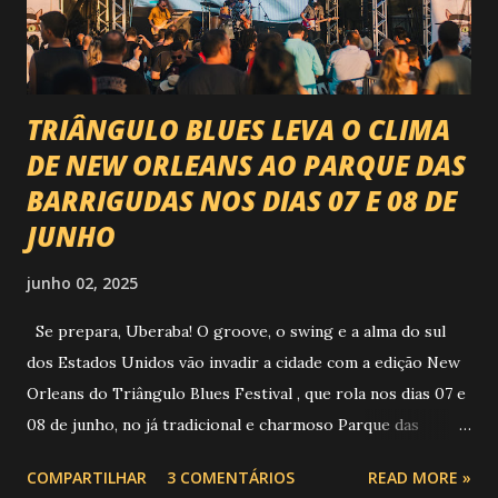
piseiro e sofrência nível hard: Gusttavo Lima Leonardo
Natanzinho Lima Jads & ...
TRIÂNGULO BLUES LEVA O CLIMA
DE NEW ORLEANS AO PARQUE DAS
BARRIGUDAS NOS DIAS 07 E 08 DE
JUNHO
junho 02, 2025
Se prepara, Uberaba! O groove, o swing e a alma do sul
dos Estados Unidos vão invadir a cidade com a edição New
Orleans do Triângulo Blues Festival , que rola nos dias 07 e
08 de junho, no já tradicional e charmoso Parque das
Barrigudas , com entrada gratuita e clima de festival de rua!
COMPARTILHAR
3 COMENTÁRIOS
READ MORE »
Foto: https://www.trianguloblues.com.br/ ATRAÇÕES DE