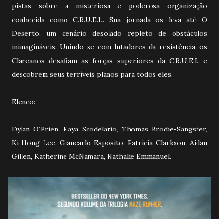
pistas sobre a misteriosa e poderosa organização
conhecida como C.R.U.E.L. Sua jornada os leva até O
Deserto, um cenário desolado repleto de obstáculos
inimagináveis. Unindo-se com lutadores da resistência, os
Clareanos desafiam as forças superiores da C.R.U.E.L e
descobrem seus terríveis planos para todos eles.
Elenco:
Dylan O´Brien, Kaya Scodelario, Thomas Brodie-Sangster,
Ki Hong Lee, Giancarlo Esposito, Patrícia Clarkson, Aidan
Gillen, Katherine McNamara, Nathalie Emmanuel.