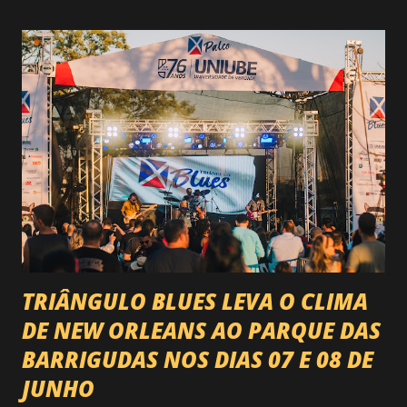
do país enfrentando as boiadas mais potentes das arenas. O
impacto é tão grande que o evento até mudou de nome:
agora é Expozebu Rodeo Shows . E não para por aí. Foto:
@circuitoranchoprimavera 🎤 LINE-UP NACIONAL QUE
VAI ESTREMECER O PARQUE Serão quatro noites , entre
24, 25, 30 de abril e 02 de maio , com oito atrações gigantes
da música brasileira , contemplando sertanejo, forró,
piseiro e sofrência nível hard: Gusttavo Lima Leonardo
Natanzinho Lima Jads & ...
TRIÂNGULO BLUES LEVA O CLIMA
DE NEW ORLEANS AO PARQUE DAS
BARRIGUDAS NOS DIAS 07 E 08 DE
JUNHO