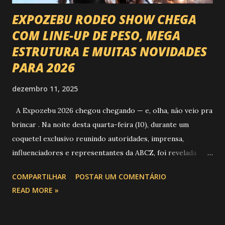
EXPOZEBU RODEO SHOW CHEGA
COM LINE-UP DE PESO, MEGA
ESTRUTURA E MUITAS NOVIDADES
PARA 2026
dezembro 11, 2025
A Expozebu 2026 chegou chegando — e, olha, não veio pra
brincar . Na noite desta quarta-feira (10), durante um
coquetel exclusivo reunindo autoridades, imprensa,
influenciadores e representantes da ABCZ, foi revelada
aquela que já é considerada a maior novidade da história da
COMPARTILHAR
POSTAR UM COMENTÁRIO
festa : a chegada do Campeonato de Montarias em Touros
READ MORE »
do Circuito Rancho Primavera (CRP) , a maior companhia de
rodeio do Brasil. Sim, Uberaba vai receber uma etapa oficial
do campeonato que reúne os principais atletas de montaria