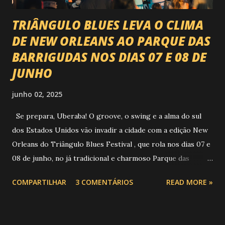
TRIÂNGULO BLUES LEVA O CLIMA
DE NEW ORLEANS AO PARQUE DAS
BARRIGUDAS NOS DIAS 07 E 08 DE
JUNHO
junho 02, 2025
Se prepara, Uberaba! O groove, o swing e a alma do sul
dos Estados Unidos vão invadir a cidade com a edição New
Orleans do Triângulo Blues Festival , que rola nos dias 07 e
08 de junho, no já tradicional e charmoso Parque das
Barrigudas , com entrada gratuita e clima de festival de rua!
COMPARTILHAR
3 COMENTÁRIOS
READ MORE »
Foto: https://www.trianguloblues.com.br/ ATRAÇÕES DE
PESO E SONZERA NA VEIA Inspirado na cidade berço do
jazz e do blues, o festival promete dois dias de muita