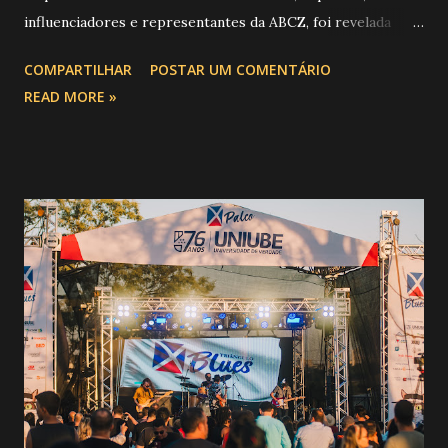
influenciadores e representantes da ABCZ, foi revelada
aquela que já é considerada a maior novidade da história da
COMPARTILHAR
POSTAR UM COMENTÁRIO
festa : a chegada do Campeonato de Montarias em Touros
READ MORE »
do Circuito Rancho Primavera (CRP) , a maior companhia de
rodeio do Brasil. Sim, Uberaba vai receber uma etapa oficial
do campeonato que reúne os principais atletas de montaria
do país enfrentando as boiadas mais potentes das arenas. O
impacto é tão grande que o evento até mudou de nome:
agora é Expozebu Rodeo Shows . E não para por aí. Foto:
@circuitoranchoprimavera 🎤 LINE-UP NACIONAL QUE
VAI ESTREMECER O PARQUE Serão quatro noites , entre
24, 25, 30 de abril e 02 de maio , com oito atrações gigantes
da música brasileira , contemplando sertanejo, forró,
piseiro e sofrência nível hard: Gusttavo Lima Leonardo
Natanzinho Lima Jads & ...