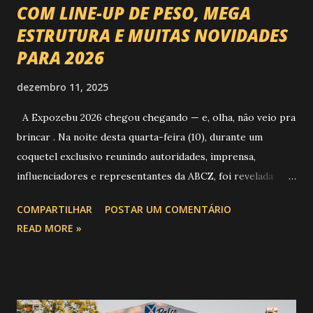
COM LINE-UP DE PESO, MEGA
ESTRUTURA E MUITAS NOVIDADES
PARA 2026
dezembro 11, 2025
A Expozebu 2026 chegou chegando — e, olha, não veio pra
brincar . Na noite desta quarta-feira (10), durante um
coquetel exclusivo reunindo autoridades, imprensa,
influenciadores e representantes da ABCZ, foi revelada
aquela que já é considerada a maior novidade da história da
COMPARTILHAR
POSTAR UM COMENTÁRIO
festa : a chegada do Campeonato de Montarias em Touros
READ MORE »
do Circuito Rancho Primavera (CRP) , a maior companhia de
rodeio do Brasil. Sim, Uberaba vai receber uma etapa oficial
do campeonato que reúne os principais atletas de montaria
do país enfrentando as boiadas mais potentes das arenas. O
impacto é tão grande que o evento até mudou de nome: