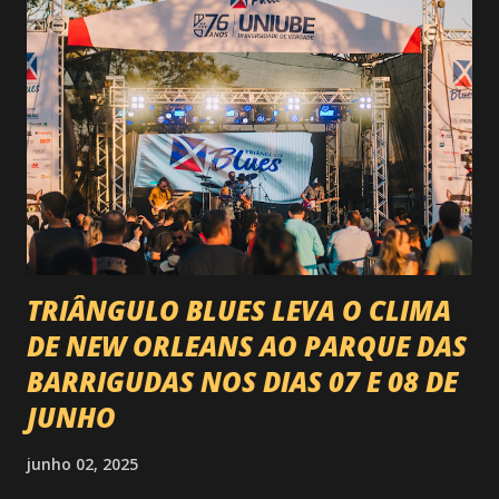
agora é Expozebu Rodeo Shows . E não para por aí. Foto:
@circuitoranchoprimavera 🎤 LINE-UP NACIONAL QUE
VAI ESTREMECER O PARQUE Serão quatro noites , entre
24, 25, 30 de abril e 02 de maio , com oito atrações gigantes
da música brasileira , contemplando sertanejo, forró,
piseiro e sofrência nível hard: Gusttavo Lima Leonardo
Natanzinho Lima Jads & ...
TRIÂNGULO BLUES LEVA O CLIMA
DE NEW ORLEANS AO PARQUE DAS
BARRIGUDAS NOS DIAS 07 E 08 DE
JUNHO
junho 02, 2025