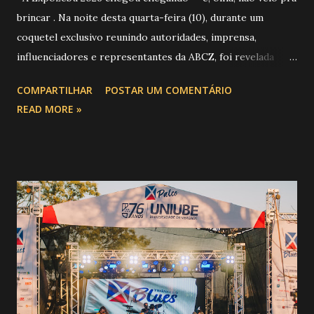
brincar . Na noite desta quarta-feira (10), durante um
coquetel exclusivo reunindo autoridades, imprensa,
influenciadores e representantes da ABCZ, foi revelada
aquela que já é considerada a maior novidade da história da
COMPARTILHAR
POSTAR UM COMENTÁRIO
festa : a chegada do Campeonato de Montarias em Touros
READ MORE »
do Circuito Rancho Primavera (CRP) , a maior companhia de
rodeio do Brasil. Sim, Uberaba vai receber uma etapa oficial
do campeonato que reúne os principais atletas de montaria
do país enfrentando as boiadas mais potentes das arenas. O
impacto é tão grande que o evento até mudou de nome:
agora é Expozebu Rodeo Shows . E não para por aí. Foto:
@circuitoranchoprimavera 🎤 LINE-UP NACIONAL QUE
VAI ESTREMECER O PARQUE Serão quatro noites , entre
24, 25, 30 de abril e 02 de maio , com oito atrações gigantes
da música brasileira , contemplando sertanejo, forró,
piseiro e sofrência nível hard: Gusttavo Lima Leonardo