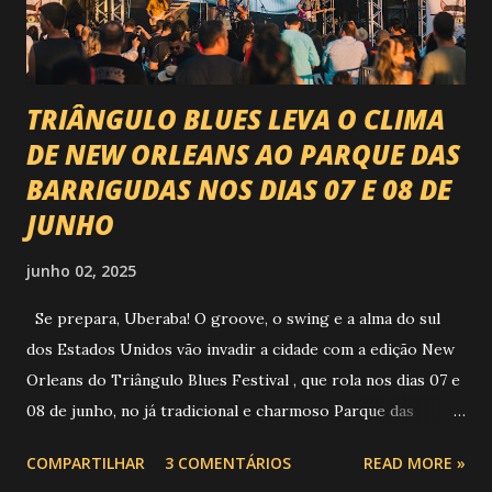
Natanzinho Lima Jads & ...
TRIÂNGULO BLUES LEVA O CLIMA
DE NEW ORLEANS AO PARQUE DAS
BARRIGUDAS NOS DIAS 07 E 08 DE
JUNHO
junho 02, 2025
Se prepara, Uberaba! O groove, o swing e a alma do sul
dos Estados Unidos vão invadir a cidade com a edição New
Orleans do Triângulo Blues Festival , que rola nos dias 07 e
08 de junho, no já tradicional e charmoso Parque das
Barrigudas , com entrada gratuita e clima de festival de rua!
COMPARTILHAR
3 COMENTÁRIOS
READ MORE »
Foto: https://www.trianguloblues.com.br/ ATRAÇÕES DE