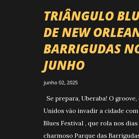
reúne os principais atletas de m
TRIÂNGULO BLU
boiadas mais potentes das arena
DE NEW ORLEAN
evento até mudou de nome: agor
BARRIGUDAS NOS
para por aí. Foto: @circuitora
QUE VAI ESTREMECER O PARQUE Se
JUNHO
30 de abril e 02 de maio , com o
brasileira , contemplando sertane
junho 02, 2025
hard: Gusttavo Lima Leonardo Na
Se prepara, Uberaba! O groove, 
Unidos vão invadir a cidade com
Blues Festival , que rola nos dias
charmoso Parque das Barrigudas 