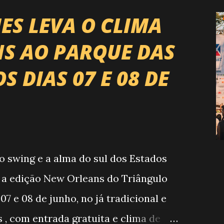
ontaria do país enfrentando as
ES LEVA O CLIMA
s. O impacto é tão grande que o
S AO PARQUE DAS
a é Expozebu Rodeo Shows . E não
 DIAS 07 E 08 DE
nchoprimavera 🎤 LINE-UP NACIONAL
rão quatro noites , entre 24, 25,
ito atrações gigantes da música
jo, forró, piseiro e sofrência nível
tanzinho Lima Jads & ...
o swing e a alma do sul dos Estados
 a edição New Orleans do Triângulo
 07 e 08 de junho, no já tradicional e
, com entrada gratuita e clima de