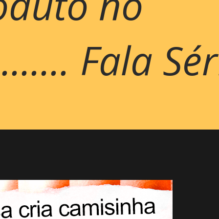
oduto no
..... Fala Sér