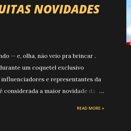
UITAS NOVIDADES
 — e, olha, não veio pra brincar .
, durante um coquetel exclusivo
 influenciadores e representantes da
 é considerada a maior novidade da
o Campeonato de Montarias em Touros
READ MORE »
RP) , a maior companhia de rodeio do
r uma etapa oficial do campeonato que