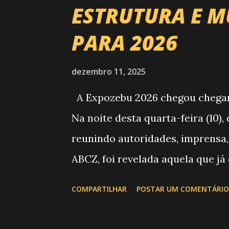
ESTRUTURA E M
PARA 2026
dezembro 11, 2025
A Expozebu 2026 chegou chegando
Na noite desta quarta-feira (10)
reunindo autoridades, imprensa,
ABCZ, foi revelada aquela que já
história da festa : a chegada d
COMPARTILHAR
POSTAR UM COMENTÁRIO
do Circuito Rancho Primavera (C
Brasil. Sim, Uberaba vai recebe