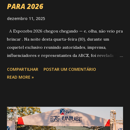
PARA 2026
dezembro 11, 2025
A Expozebu 2026 chegou chegando — e, olha, não veio pra
brincar . Na noite desta quarta-feira (10), durante um
coquetel exclusivo reunindo autoridades, imprensa,
influenciadores e representantes da ABCZ, foi revelada
aquela que já é considerada a maior novidade da história da
COMPARTILHAR
POSTAR UM COMENTÁRIO
festa : a chegada do Campeonato de Montarias em Touros
READ MORE »
do Circuito Rancho Primavera (CRP) , a maior companhia de
rodeio do Brasil. Sim, Uberaba vai receber uma etapa oficial
do campeonato que reúne os principais atletas de montaria
do país enfrentando as boiadas mais potentes das arenas. O
impacto é tão grande que o evento até mudou de nome:
agora é Expozebu Rodeo Shows . E não para por aí. Foto:
@circuitoranchoprimavera 🎤 LINE-UP NACIONAL QUE