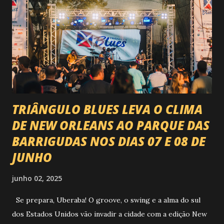
VAI ESTREMECER O PARQUE Serão quatro noites , entre
24, 25, 30 de abril e 02 de maio , com oito atrações gigantes
da música brasileira , contemplando sertanejo, forró,
piseiro e sofrência nível hard: Gusttavo Lima Leonardo
Natanzinho Lima Jads & ...
TRIÂNGULO BLUES LEVA O CLIMA
DE NEW ORLEANS AO PARQUE DAS
BARRIGUDAS NOS DIAS 07 E 08 DE
JUNHO
junho 02, 2025
Se prepara, Uberaba! O groove, o swing e a alma do sul
dos Estados Unidos vão invadir a cidade com a edição New