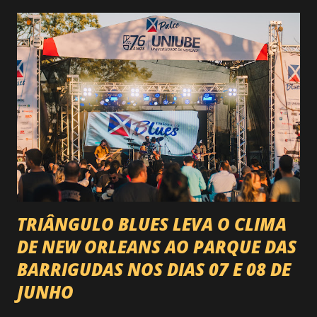
do país enfrentando as boiadas mais potentes das arenas. O
impacto é tão grande que o evento até mudou de nome:
agora é Expozebu Rodeo Shows . E não para por aí. Foto:
@circuitoranchoprimavera 🎤 LINE-UP NACIONAL QUE
VAI ESTREMECER O PARQUE Serão quatro noites , entre
24, 25, 30 de abril e 02 de maio , com oito atrações gigantes
da música brasileira , contemplando sertanejo, forró,
piseiro e sofrência nível hard: Gusttavo Lima Leonardo
Natanzinho Lima Jads & ...
TRIÂNGULO BLUES LEVA O CLIMA
DE NEW ORLEANS AO PARQUE DAS
BARRIGUDAS NOS DIAS 07 E 08 DE
JUNHO