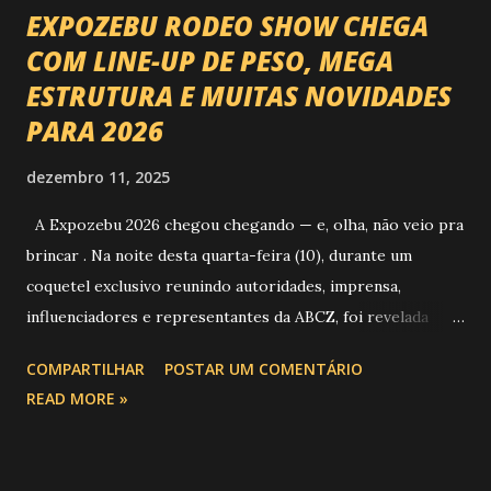
EXPOZEBU RODEO SHOW CHEGA
COM LINE-UP DE PESO, MEGA
ESTRUTURA E MUITAS NOVIDADES
PARA 2026
dezembro 11, 2025
A Expozebu 2026 chegou chegando — e, olha, não veio pra
brincar . Na noite desta quarta-feira (10), durante um
coquetel exclusivo reunindo autoridades, imprensa,
influenciadores e representantes da ABCZ, foi revelada
aquela que já é considerada a maior novidade da história da
COMPARTILHAR
POSTAR UM COMENTÁRIO
festa : a chegada do Campeonato de Montarias em Touros
READ MORE »
do Circuito Rancho Primavera (CRP) , a maior companhia de
rodeio do Brasil. Sim, Uberaba vai receber uma etapa oficial
do campeonato que reúne os principais atletas de montaria