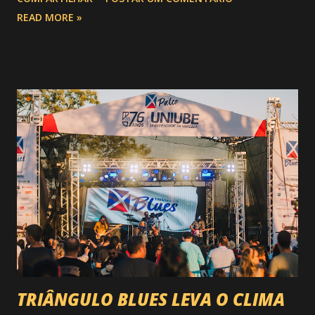
festa : a chegada do Campeonato de Montarias em Touros
READ MORE »
do Circuito Rancho Primavera (CRP) , a maior companhia de
rodeio do Brasil. Sim, Uberaba vai receber uma etapa oficial
do campeonato que reúne os principais atletas de montaria
do país enfrentando as boiadas mais potentes das arenas. O
impacto é tão grande que o evento até mudou de nome:
agora é Expozebu Rodeo Shows . E não para por aí. Foto:
@circuitoranchoprimavera 🎤 LINE-UP NACIONAL QUE
VAI ESTREMECER O PARQUE Serão quatro noites , entre
24, 25, 30 de abril e 02 de maio , com oito atrações gigantes
da música brasileira , contemplando sertanejo, forró,
piseiro e sofrência nível hard: Gusttavo Lima Leonardo
Natanzinho Lima Jads & ...
TRIÂNGULO BLUES LEVA O CLIMA