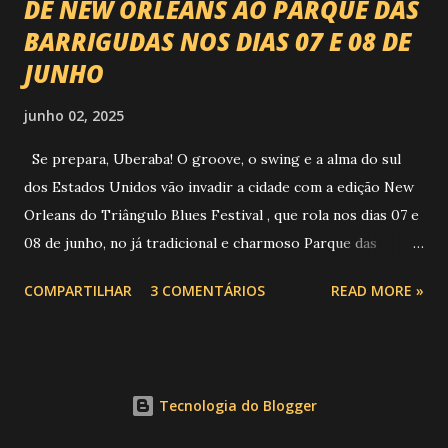
DE NEW ORLEANS AO PARQUE DAS
BARRIGUDAS NOS DIAS 07 E 08 DE
JUNHO
junho 02, 2025
Se prepara, Uberaba! O groove, o swing e a alma do sul
dos Estados Unidos vão invadir a cidade com a edição New
Orleans do Triângulo Blues Festival , que rola nos dias 07 e
08 de junho, no já tradicional e charmoso Parque das
Barrigudas , com entrada gratuita e clima de festival de rua!
COMPARTILHAR
3 COMENTÁRIOS
READ MORE »
Foto: https://www.trianguloblues.com.br/ ATRAÇÕES DE
PESO E SONZERA NA VEIA Inspirado na cidade berço do
jazz e do blues, o festival promete dois dias de muita
música de qualidade com atrações nacionais e
Tecnologia do Blogger
internacionais, gastronomia, cervejas artesanais, aquele
público que sabe curtir um som com alma e claro, sem