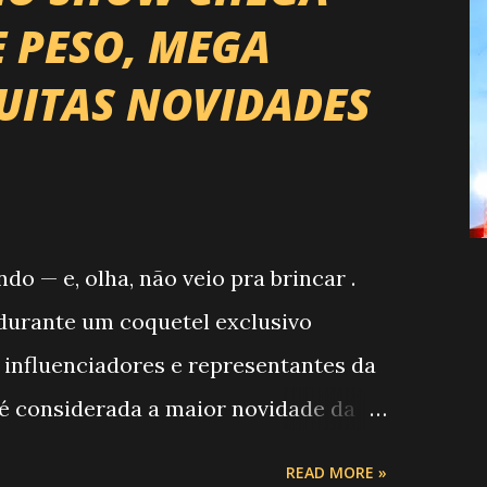
E PESO, MEGA
UITAS NOVIDADES
 — e, olha, não veio pra brincar .
, durante um coquetel exclusivo
 influenciadores e representantes da
 é considerada a maior novidade da
o Campeonato de Montarias em Touros
READ MORE »