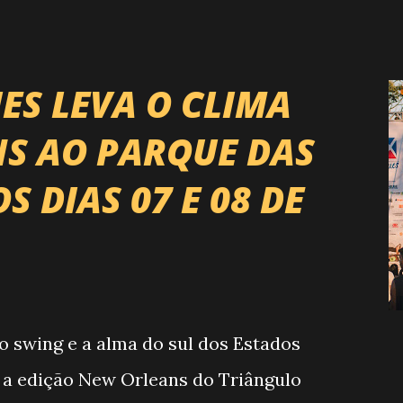
RP) , a maior companhia de rodeio do
r uma etapa oficial do campeonato que
ontaria do país enfrentando as
ES LEVA O CLIMA
s. O impacto é tão grande que o
S AO PARQUE DAS
a é Expozebu Rodeo Shows . E não
 DIAS 07 E 08 DE
nchoprimavera 🎤 LINE-UP NACIONAL
rão quatro noites , entre 24, 25,
ito atrações gigantes da música
jo, forró, piseiro e sofrência nível
tanzinho Lima Jads & ...
o swing e a alma do sul dos Estados
 a edição New Orleans do Triângulo