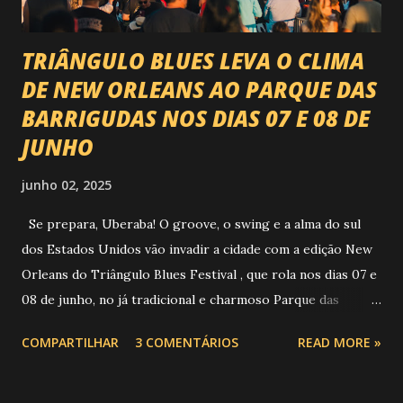
TRIÂNGULO BLUES LEVA O CLIMA
DE NEW ORLEANS AO PARQUE DAS
BARRIGUDAS NOS DIAS 07 E 08 DE
JUNHO
junho 02, 2025
Se prepara, Uberaba! O groove, o swing e a alma do sul
dos Estados Unidos vão invadir a cidade com a edição New
Orleans do Triângulo Blues Festival , que rola nos dias 07 e
08 de junho, no já tradicional e charmoso Parque das
Barrigudas , com entrada gratuita e clima de festival de rua!
COMPARTILHAR
3 COMENTÁRIOS
READ MORE »
Foto: https://www.trianguloblues.com.br/ ATRAÇÕES DE
PESO E SONZERA NA VEIA Inspirado na cidade berço do
jazz e do blues, o festival promete dois dias de muita