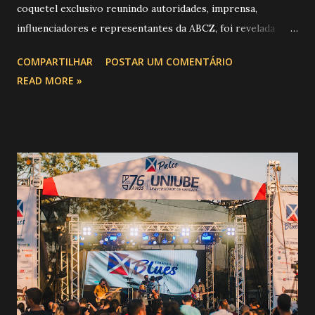
coquetel exclusivo reunindo autoridades, imprensa,
influenciadores e representantes da ABCZ, foi revelada
aquela que já é considerada a maior novidade da história da
COMPARTILHAR
POSTAR UM COMENTÁRIO
festa : a chegada do Campeonato de Montarias em Touros
READ MORE »
do Circuito Rancho Primavera (CRP) , a maior companhia de
rodeio do Brasil. Sim, Uberaba vai receber uma etapa oficial
do campeonato que reúne os principais atletas de montaria
do país enfrentando as boiadas mais potentes das arenas. O
impacto é tão grande que o evento até mudou de nome:
agora é Expozebu Rodeo Shows . E não para por aí. Foto:
@circuitoranchoprimavera 🎤 LINE-UP NACIONAL QUE
VAI ESTREMECER O PARQUE Serão quatro noites , entre
24, 25, 30 de abril e 02 de maio , com oito atrações gigantes
da música brasileira , contemplando sertanejo, forró,
piseiro e sofrência nível hard: Gusttavo Lima Leonardo
Natanzinho Lima Jads & ...