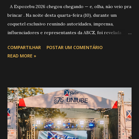
A Expozebu 2026 chegou chegando — e, olha, não veio pra
brincar . Na noite desta quarta-feira (10), durante um
coquetel exclusivo reunindo autoridades, imprensa,
influenciadores e representantes da ABCZ, foi revelada
aquela que já é considerada a maior novidade da história da
COMPARTILHAR
POSTAR UM COMENTÁRIO
festa : a chegada do Campeonato de Montarias em Touros
READ MORE »
do Circuito Rancho Primavera (CRP) , a maior companhia de
rodeio do Brasil. Sim, Uberaba vai receber uma etapa oficial
do campeonato que reúne os principais atletas de montaria
do país enfrentando as boiadas mais potentes das arenas. O
impacto é tão grande que o evento até mudou de nome:
agora é Expozebu Rodeo Shows . E não para por aí. Foto:
@circuitoranchoprimavera 🎤 LINE-UP NACIONAL QUE
VAI ESTREMECER O PARQUE Serão quatro noites , entre
24, 25, 30 de abril e 02 de maio , com oito atrações gigantes
da música brasileira , contemplando sertanejo, forró,