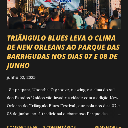
piseiro e sofrência nível hard: Gusttavo Lima Leonardo
Natanzinho Lima Jads & ...
TRIÂNGULO BLUES LEVA O CLIMA
DE NEW ORLEANS AO PARQUE DAS
BARRIGUDAS NOS DIAS 07 E 08 DE
JUNHO
junho 02, 2025
Se prepara, Uberaba! O groove, o swing e a alma do sul
dos Estados Unidos vão invadir a cidade com a edição New
Orleans do Triângulo Blues Festival , que rola nos dias 07 e
08 de junho, no já tradicional e charmoso Parque das
Barrigudas , com entrada gratuita e clima de festival de rua!
COMPARTILHAR
3 COMENTÁRIOS
READ MORE »