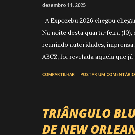
dezembro 11, 2025
A Expozebu 2026 chegou chegando
Na noite desta quarta-feira (10)
reunindo autoridades, imprensa,
ABCZ, foi revelada aquela que já
história da festa : a chegada d
COMPARTILHAR
POSTAR UM COMENTÁRIO
do Circuito Rancho Primavera (C
Brasil. Sim, Uberaba vai recebe
reúne os principais atletas de m
TRIÂNGULO BLU
boiadas mais potentes das arena
DE NEW ORLEAN
evento até mudou de nome: agor