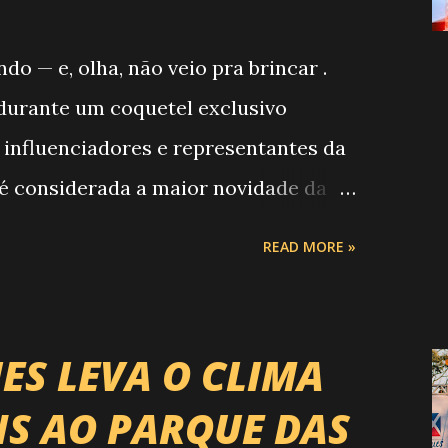
 — e, olha, não veio pra brincar .
, durante um coquetel exclusivo
 influenciadores e representantes da
 é considerada a maior novidade da
o Campeonato de Montarias em Touros
READ MORE »
RP) , a maior companhia de rodeio do
r uma etapa oficial do campeonato que
ontaria do país enfrentando as
ES LEVA O CLIMA
s. O impacto é tão grande que o
S AO PARQUE DAS
a é Expozebu Rodeo Shows . E não