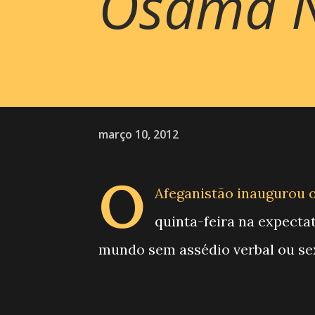
Osama N
março 10, 2012
O
Afeganistão inaugurou o
quinta-feira na expecta
mundo sem assédio verbal ou sex