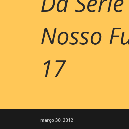
Da Série
Nosso Fut
17
março 30, 2012