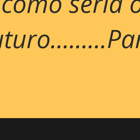
 como seria 
uro.........Pa