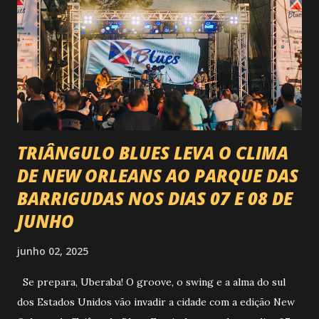
VAI ESTREMECER O PARQUE Serão quatro noites , entre
24, 25, 30 de abril e 02 de maio , com oito atrações gigantes
da música brasileira , contemplando sertanejo, forró,
piseiro e sofrência nível hard: Gusttavo Lima Leonardo
Natanzinho Lima Jads & ...
TRIÂNGULO BLUES LEVA O CLIMA
DE NEW ORLEANS AO PARQUE DAS
BARRIGUDAS NOS DIAS 07 E 08 DE
JUNHO
junho 02, 2025
Se prepara, Uberaba! O groove, o swing e a alma do sul
dos Estados Unidos vão invadir a cidade com a edição New