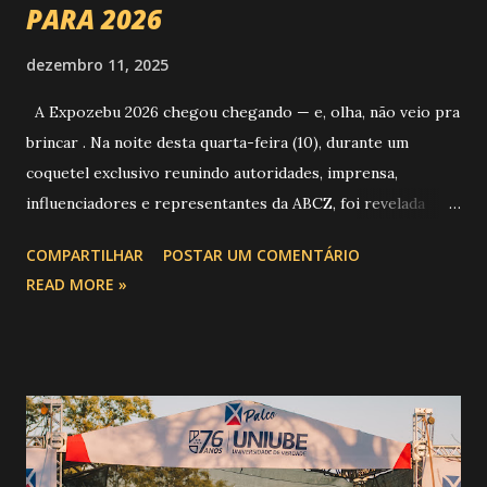
PARA 2026
dezembro 11, 2025
A Expozebu 2026 chegou chegando — e, olha, não veio pra
brincar . Na noite desta quarta-feira (10), durante um
coquetel exclusivo reunindo autoridades, imprensa,
influenciadores e representantes da ABCZ, foi revelada
aquela que já é considerada a maior novidade da história da
COMPARTILHAR
POSTAR UM COMENTÁRIO
festa : a chegada do Campeonato de Montarias em Touros
READ MORE »
do Circuito Rancho Primavera (CRP) , a maior companhia de
rodeio do Brasil. Sim, Uberaba vai receber uma etapa oficial
do campeonato que reúne os principais atletas de montaria
do país enfrentando as boiadas mais potentes das arenas. O
impacto é tão grande que o evento até mudou de nome:
agora é Expozebu Rodeo Shows . E não para por aí. Foto:
@circuitoranchoprimavera 🎤 LINE-UP NACIONAL QUE