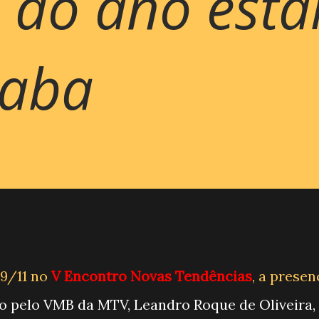
a do ano esta
aba
09/11 no
V Encontro Novas Tendências
, a presen
do pelo VMB da MTV, Leandro Roque de Oliveira,