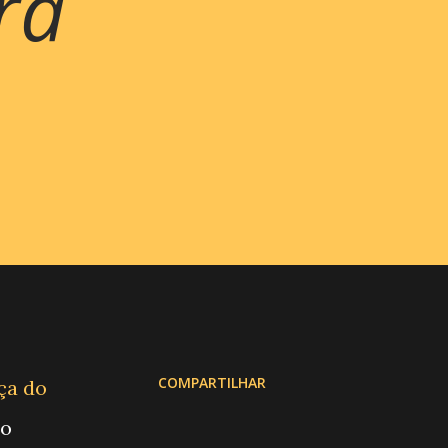
rá
COMPARTILHAR
ça do
 o