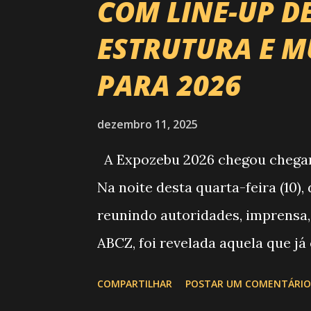
COM LINE-UP D
ESTRUTURA E M
PARA 2026
dezembro 11, 2025
A Expozebu 2026 chegou chegando
Na noite desta quarta-feira (10)
reunindo autoridades, imprensa,
ABCZ, foi revelada aquela que já
história da festa : a chegada d
COMPARTILHAR
POSTAR UM COMENTÁRIO
do Circuito Rancho Primavera (C