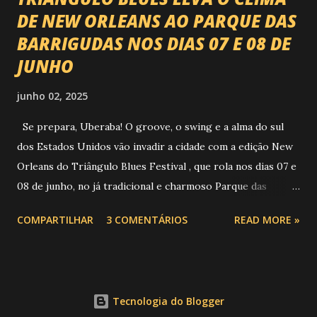
DE NEW ORLEANS AO PARQUE DAS
BARRIGUDAS NOS DIAS 07 E 08 DE
JUNHO
junho 02, 2025
Se prepara, Uberaba! O groove, o swing e a alma do sul
dos Estados Unidos vão invadir a cidade com a edição New
Orleans do Triângulo Blues Festival , que rola nos dias 07 e
08 de junho, no já tradicional e charmoso Parque das
Barrigudas , com entrada gratuita e clima de festival de rua!
COMPARTILHAR
3 COMENTÁRIOS
READ MORE »
Foto: https://www.trianguloblues.com.br/ ATRAÇÕES DE
PESO E SONZERA NA VEIA Inspirado na cidade berço do
jazz e do blues, o festival promete dois dias de muita
música de qualidade com atrações nacionais e
Tecnologia do Blogger
internacionais, gastronomia, cervejas artesanais, aquele