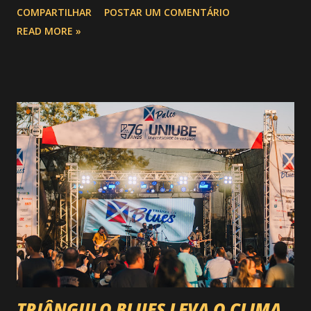
COMPARTILHAR
POSTAR UM COMENTÁRIO
festa : a chegada do Campeonato de Montarias em Touros
READ MORE »
do Circuito Rancho Primavera (CRP) , a maior companhia de
rodeio do Brasil. Sim, Uberaba vai receber uma etapa oficial
do campeonato que reúne os principais atletas de montaria
do país enfrentando as boiadas mais potentes das arenas. O
impacto é tão grande que o evento até mudou de nome:
agora é Expozebu Rodeo Shows . E não para por aí. Foto:
@circuitoranchoprimavera 🎤 LINE-UP NACIONAL QUE
VAI ESTREMECER O PARQUE Serão quatro noites , entre
24, 25, 30 de abril e 02 de maio , com oito atrações gigantes
da música brasileira , contemplando sertanejo, forró,
piseiro e sofrência nível hard: Gusttavo Lima Leonardo
Natanzinho Lima Jads & ...
TRIÂNGULO BLUES LEVA O CLIMA