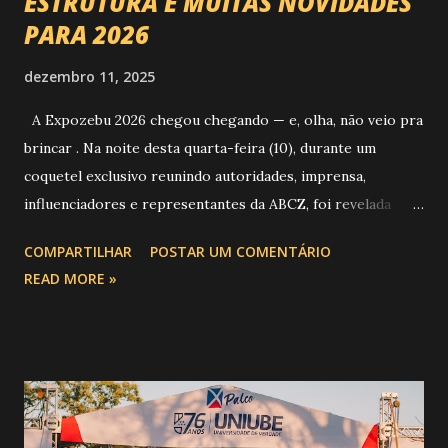
ESTRUTURA E MUITAS NOVIDADES
PARA 2026
dezembro 11, 2025
A Expozebu 2026 chegou chegando — e, olha, não veio pra
brincar . Na noite desta quarta-feira (10), durante um
coquetel exclusivo reunindo autoridades, imprensa,
influenciadores e representantes da ABCZ, foi revelada
aquela que já é considerada a maior novidade da história da
COMPARTILHAR
POSTAR UM COMENTÁRIO
festa : a chegada do Campeonato de Montarias em Touros
READ MORE »
do Circuito Rancho Primavera (CRP) , a maior companhia de
rodeio do Brasil. Sim, Uberaba vai receber uma etapa oficial
do campeonato que reúne os principais atletas de montaria
do país enfrentando as boiadas mais potentes das arenas. O
impacto é tão grande que o evento até mudou de nome:
agora é Expozebu Rodeo Shows . E não para por aí. Foto: