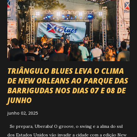
@circuitoranchoprimavera 🎤 LINE-UP NACIONAL QUE
VAI ESTREMECER O PARQUE Serão quatro noites , entre
24, 25, 30 de abril e 02 de maio , com oito atrações gigantes
da música brasileira , contemplando sertanejo, forró,
piseiro e sofrência nível hard: Gusttavo Lima Leonardo
Natanzinho Lima Jads & ...
TRIÂNGULO BLUES LEVA O CLIMA
DE NEW ORLEANS AO PARQUE DAS
BARRIGUDAS NOS DIAS 07 E 08 DE
JUNHO
junho 02, 2025
Se prepara, Uberaba! O groove, o swing e a alma do sul
dos Estados Unidos vão invadir a cidade com a edição New