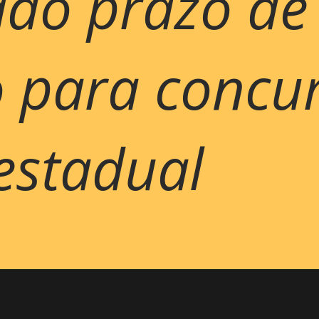
ado prazo de
o para concu
estadual