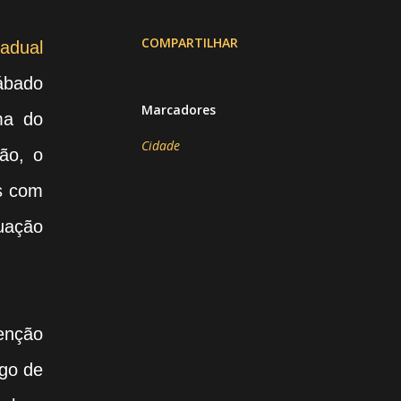
COMPARTILHAR
tadual
sábado
Marcadores
ma do
Cidade
ão, o
os com
uação
enção
rgo de