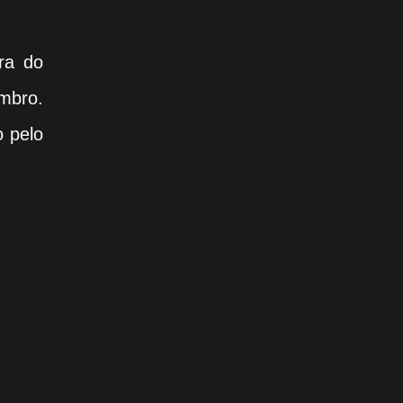
ra do
mbro.
o pelo