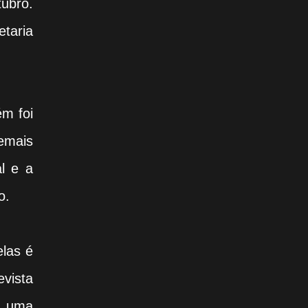
tubro.
etaria
ém foi
demais
l e a
o.
elas é
vista
a uma