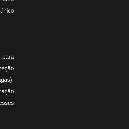
único
s para
peção
gas);
cação
esses