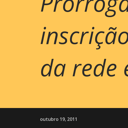
Prorrog
inscriçã
da rede 
outubro 19, 2011