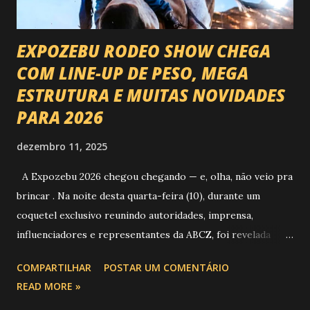
EXPOZEBU RODEO SHOW CHEGA
COM LINE-UP DE PESO, MEGA
ESTRUTURA E MUITAS NOVIDADES
PARA 2026
dezembro 11, 2025
A Expozebu 2026 chegou chegando — e, olha, não veio pra
brincar . Na noite desta quarta-feira (10), durante um
coquetel exclusivo reunindo autoridades, imprensa,
influenciadores e representantes da ABCZ, foi revelada
aquela que já é considerada a maior novidade da história da
COMPARTILHAR
POSTAR UM COMENTÁRIO
festa : a chegada do Campeonato de Montarias em Touros
READ MORE »
do Circuito Rancho Primavera (CRP) , a maior companhia de