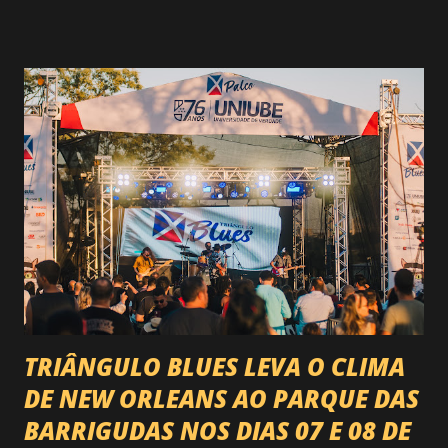
rodeio do Brasil. Sim, Uberaba vai receber uma etapa oficial
do campeonato que reúne os principais atletas de montaria
do país enfrentando as boiadas mais potentes das arenas. O
impacto é tão grande que o evento até mudou de nome:
agora é Expozebu Rodeo Shows . E não para por aí. Foto:
@circuitoranchoprimavera 🎤 LINE-UP NACIONAL QUE
VAI ESTREMECER O PARQUE Serão quatro noites , entre
24, 25, 30 de abril e 02 de maio , com oito atrações gigantes
da música brasileira , contemplando sertanejo, forró,
piseiro e sofrência nível hard: Gusttavo Lima Leonardo
Natanzinho Lima Jads & ...
TRIÂNGULO BLUES LEVA O CLIMA
DE NEW ORLEANS AO PARQUE DAS
BARRIGUDAS NOS DIAS 07 E 08 DE