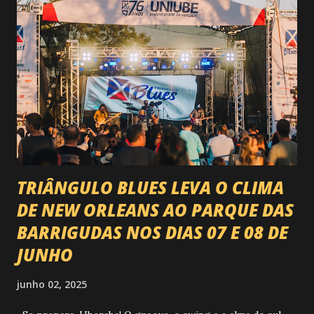
agora é Expozebu Rodeo Shows . E não para por aí. Foto:
@circuitoranchoprimavera 🎤 LINE-UP NACIONAL QUE
VAI ESTREMECER O PARQUE Serão quatro noites , entre
24, 25, 30 de abril e 02 de maio , com oito atrações gigantes
da música brasileira , contemplando sertanejo, forró,
piseiro e sofrência nível hard: Gusttavo Lima Leonardo
Natanzinho Lima Jads & ...
TRIÂNGULO BLUES LEVA O CLIMA
DE NEW ORLEANS AO PARQUE DAS
BARRIGUDAS NOS DIAS 07 E 08 DE
JUNHO
junho 02, 2025