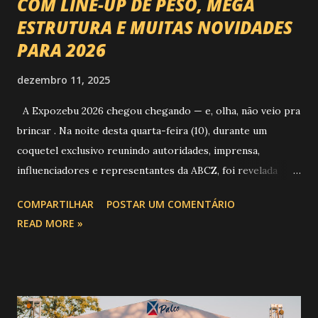
COM LINE-UP DE PESO, MEGA
ESTRUTURA E MUITAS NOVIDADES
PARA 2026
dezembro 11, 2025
A Expozebu 2026 chegou chegando — e, olha, não veio pra
brincar . Na noite desta quarta-feira (10), durante um
coquetel exclusivo reunindo autoridades, imprensa,
influenciadores e representantes da ABCZ, foi revelada
aquela que já é considerada a maior novidade da história da
COMPARTILHAR
POSTAR UM COMENTÁRIO
festa : a chegada do Campeonato de Montarias em Touros
READ MORE »
do Circuito Rancho Primavera (CRP) , a maior companhia de
rodeio do Brasil. Sim, Uberaba vai receber uma etapa oficial
do campeonato que reúne os principais atletas de montaria
do país enfrentando as boiadas mais potentes das arenas. O
impacto é tão grande que o evento até mudou de nome: